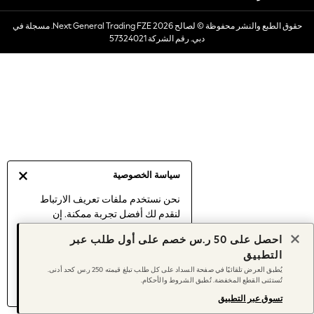
Dresses
حقوق الطبع والنشر محفوظة © لصالح 2026 Next General Trading FZE. مسجلة في
Occasionwear
دبي. رقم الشركة 57324021
Sets & Outfits
Linen Collection
Swimwear & Beachwear
Tops & T-Shirts
Sandals & Sliders
Jumpsuits & Playsuits
Shorts & Skirts
Sun Safe
سياسة الخصوصية
Sun Hats & Caps
Sunglasses
نحن نستخدم ملفات تعريف الارتباط
لنقدم لك أفضل تجربة ممكنة. إن
Women's Holiday Shop
استمرارك في استخدام موقعنا يعني
Women's Travel Styles
احصل على 50 ر.س خصم على أول طلب عبر
موافقتك على استخدامنا لملفات تعريف
Dresses
التطبيق
الارتباط.
Occasionwear
يُطبق العرض تلقائيًا في صفحة السداد على كل طلب تبلغ قيمته 250 ر.س كحد أدنى.
اكتشف المزيد
عن إدارة إعدادات ملفات
تُستثنى القطع المخفضة. تُطبق الشروط والأحكام.
Linen Collection
تعريف الارتباط (الكوكيز).
Tops & T-Shirts
تسوق عبر التطبيق