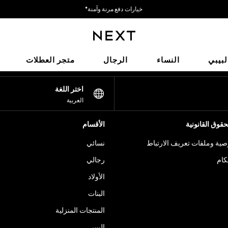
خيارات دفع مرنة وآمنة*
نحن نقبل
شبكاتنا الاجتماعية
لبيبي
النساء
الرجال
متجر العطلات
اختر اللغة
العربية
قوق القانونية
الأقسام
ية وملفات تعريف الارتباط
نسائي
كام
رجالي
الأولاد
البنات
المنتجات المنزلية
البيبي