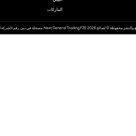
الماركات
صالح 2026 Next General Trading FZE. مسجلة في دبي. رقم الشركة 57324021