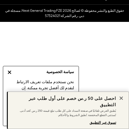
Dresses
حقوق الطبع والنشر محفوظة © لصالح 2026 Next General Trading FZE. مسجلة في
Occasionwear
دبي. رقم الشركة 57324021
Sets & Outfits
Linen Collection
Swimwear & Beachwear
Tops & T-Shirts
Sandals & Sliders
Jumpsuits & Playsuits
Shorts & Skirts
Sun Safe
سياسة الخصوصية
Sun Hats & Caps
Sunglasses
نحن نستخدم ملفات تعريف الارتباط
لنقدم لك أفضل تجربة ممكنة. إن
Women's Holiday Shop
استمرارك في استخدام موقعنا يعني
Women's Travel Styles
احصل على 50 ر.س خصم على أول طلب عبر
موافقتك على استخدامنا لملفات تعريف
Dresses
التطبيق
الارتباط.
Occasionwear
يُطبق العرض تلقائيًا في صفحة السداد على كل طلب تبلغ قيمته 250 ر.س كحد أدنى.
اكتشف المزيد
عن إدارة إعدادات ملفات
تُستثنى القطع المخفضة. تُطبق الشروط والأحكام.
Linen Collection
تعريف الارتباط (الكوكيز).
Tops & T-Shirts
تسوق عبر التطبيق