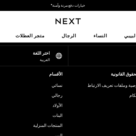
خيارات دفع مرنة وآمنة*
نحن نقبل
شبكاتنا الاجتماعية
لبيبي
النساء
الرجال
متجر العطلات
اختر اللغة
العربية
قوق القانونية
الأقسام
ية وملفات تعريف الارتباط
نسائي
كام
رجالي
الأولاد
البنات
المنتجات المنزلية
البيبي