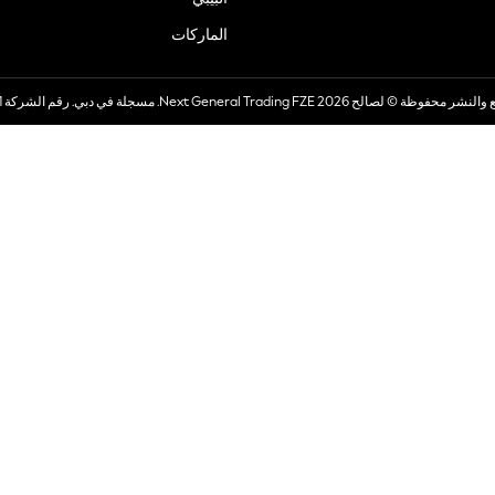
الماركات
صالح 2026 Next General Trading FZE. مسجلة في دبي. رقم الشركة 57324021