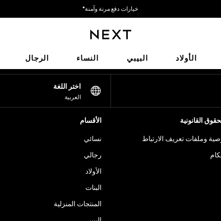
خيارات دفع مرنة وآمنة*
نحن نقبل
شبكاتنا الاجتماعية
الأولاد
البيبي
النساء
الرجال
اختر اللغة
العربية
قوق القانونية
الأقسام
ية وملفات تعريف الارتباط
نسائي
كام
رجالي
الأولاد
البنات
المنتجات المنزلية
البيبي