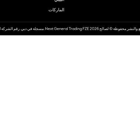
الماركات
صالح 2026 Next General Trading FZE. مسجلة في دبي. رقم الشركة 57324021