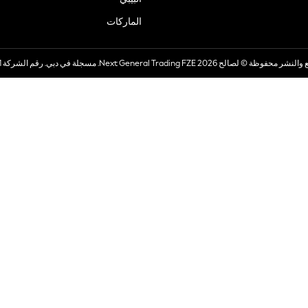
الماركات
صالح 2026 Next General Trading FZE. مسجلة في دبي. رقم الشركة 57324021