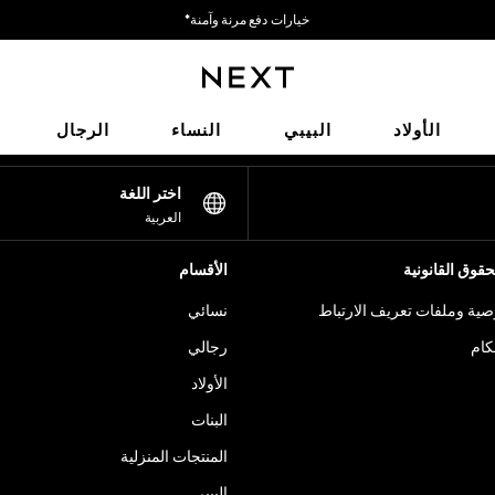
خيارات دفع مرنة وآمنة*
نحن نقبل
شبكاتنا الاجتماعية
الأولاد
البيبي
النساء
الرجال
اختر اللغة
العربية
قوق القانونية
الأقسام
ية وملفات تعريف الارتباط
نسائي
كام
رجالي
الأولاد
البنات
المنتجات المنزلية
البيبي