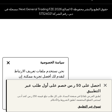
Dresses
حقوق الطبع والنشر محفوظة © لصالح 2026 Next General Trading FZE. مسجلة في
Occasionwear
دبي. رقم الشركة 57324021
Sets & Outfits
Linen Collection
Swimwear & Beachwear
Tops & T-Shirts
Sandals & Sliders
Jumpsuits & Playsuits
Shorts & Skirts
Sun Safe
سياسة الخصوصية
Sun Hats & Caps
Sunglasses
نحن نستخدم ملفات تعريف الارتباط
لنقدم لك أفضل تجربة ممكنة. إن
Women's Holiday Shop
استمرارك في استخدام موقعنا يعني
Women's Travel Styles
احصل على 50 ر.س خصم على أول طلب عبر
موافقتك على استخدامنا لملفات تعريف
Dresses
التطبيق
الارتباط.
Occasionwear
يُطبق العرض تلقائيًا في صفحة السداد على كل طلب تبلغ قيمته 250 ر.س كحد أدنى.
اكتشف المزيد
عن إدارة إعدادات ملفات
تُستثنى القطع المخفضة. تُطبق الشروط والأحكام.
Linen Collection
تعريف الارتباط (الكوكيز).
Tops & T-Shirts
تسوق عبر التطبيق