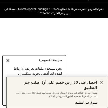
Dresses
حقوق الطبع والنشر محفوظة © لصالح 2026 Next General Trading FZE. مسجلة في
Occasionwear
دبي. رقم الشركة 57324021
Sets & Outfits
Linen Collection
Swimwear & Beachwear
Tops & T-Shirts
Sandals & Sliders
Jumpsuits & Playsuits
Shorts & Skirts
Sun Safe
سياسة الخصوصية
Sun Hats & Caps
Sunglasses
نحن نستخدم ملفات تعريف الارتباط
لنقدم لك أفضل تجربة ممكنة. إن
Women's Holiday Shop
استمرارك في استخدام موقعنا يعني
Women's Travel Styles
احصل على 50 ر.س خصم على أول طلب عبر
موافقتك على استخدامنا لملفات تعريف
Dresses
التطبيق
الارتباط.
Occasionwear
يُطبق العرض تلقائيًا في صفحة السداد على كل طلب تبلغ قيمته 250 ر.س كحد أدنى.
اكتشف المزيد
عن إدارة إعدادات ملفات
تُستثنى القطع المخفضة. تُطبق الشروط والأحكام.
Linen Collection
تعريف الارتباط (الكوكيز).
Tops & T-Shirts
تسوق عبر التطبيق