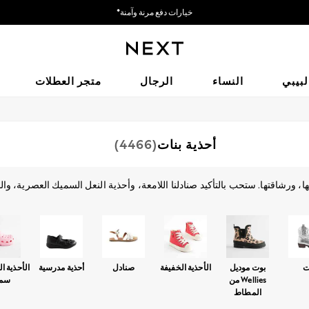
احصل على خصم بقيمة 50 ريالًا سعوديًّا على أول طلب لك عبر التطبيق*
نحن نقبل
لبيبي
النساء
الرجال
متجر العطلات
أحذية بنات
(4466)
ها، ورشاقتها. ستحب بالتأكيد صنادلنا اللامعة، وأحذية النعل السميك العصرية، و
 الأحذية للبنات لدينا للحصول على اللمسات الأخيرة لكل أزيائها المفضلة.
تسوق حسب الفئة
بوت
الأحذية المطاطية الطويلة
أحذية منزلية
أحذية كرة قد
ت
بوت موديل
الأحذية الخفيفة
صنادل
أحذية مدرسية
الأحذية ا
Wellies من
سم
المطاط