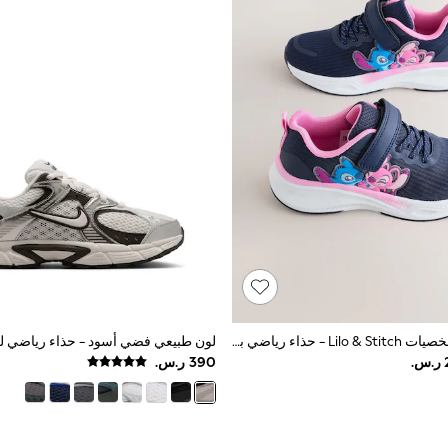
كحلي/وردي بشخصيات Lilo & Stitch - حذاء رياضي برباط علوي قابل للتمدد