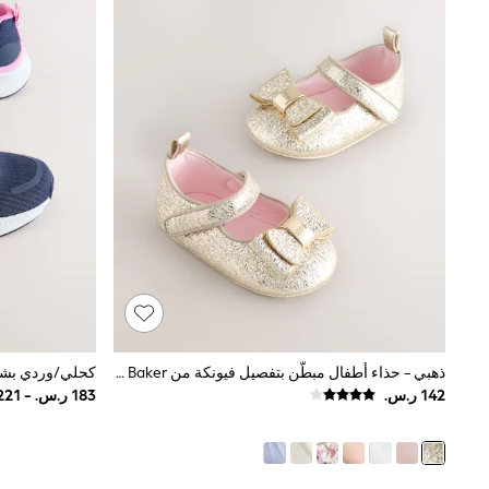
Love & Roses
Mint Velvet
Monsoon
River Island
SCHOOWEAR
All Boys Schoolwear
Shoes
Trousers
Shorts
Shirts
Polo Shirts
Sweatshirts & Jumpers
Coats & Jackets
Underwear
Socks
Multipacks
All Boys Sport & Swimwear
Trainers & Pumps
ذهبي - حذاء أطفال مبطّن بتفصيل فيونكة من Baker By Ted Baker
Swimwear
Tops
Shorts
Joggers
adidas
Nike