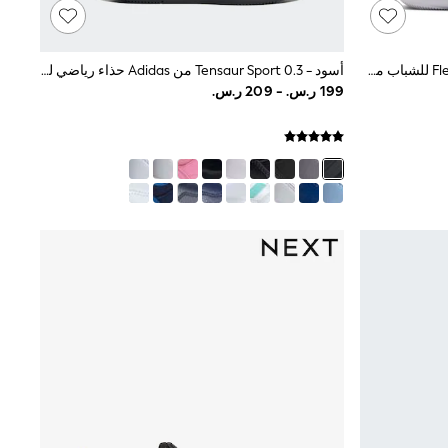
أسود/أبيض - حذاء رياضي Flex Runner 4 للشباب من Nike
أسود - 0.3 Tensaur Sport من Adidas حذاء رياضي للأطفال