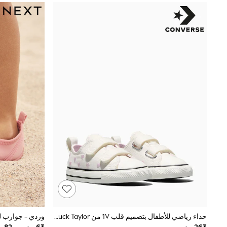
All Girls Schoolwear
Shoes
Dresses
Trousers
Skirts
Shirts
Polo Shirts
Sweatshirts
Cardigans
Coats & Jackets
Underwear
Socks & Tights
Multipacks
All Girls Sports & Swimwear
Trainers & Pumps
Swimwear
Tops
Leggings
Shorts
Joggers
adidas
Nike
حذاء رياضي للأطفال بتصميم قلب 1V من Converse Chuck Taylor
وردي - جوارب ل
Shop All