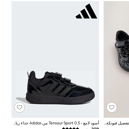
أسود لامع - حذاء مدرسي Mary Jane بتفصيل فيونكة مطرزة
أسود لامع - 0.3 Tensaur Sport من Adidas حذاء رياضي للأطفال