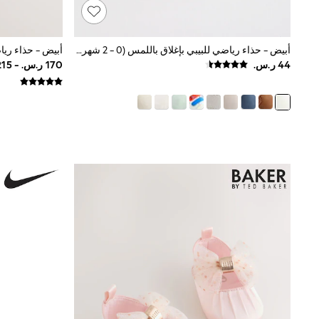
Boys' Travel Styles
Sunset Styles
Occasionwear
Sets & Outfits
أبيض - حذاء رياضي للبيبي بإغلاق باللمس (0 - 2 شهرين)
Linen Collection
Tops & T-Shirts
Shirts
Polo Shirts
Swimwear
Shorts
Sandals & Clogs
Sun Safe
Rash Vests
Sun Hats & Caps
Sunglasses
Baby Holiday Shop
Baby Summer Nightwear
Occasionwear
Dresses
Sets & Outfits
Rompers
Sandals
Swimwear
Sun Hats & Caps