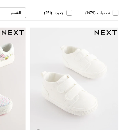
Tops & T-Shirts
Sandals & Sliders
Jumpsuits & Playsuits
القسم
تصفيات
(
1479
)
جديدنا
(
251
)
Shorts & Skirts
Sun Safe
Sun Hats & Caps
Sunglasses
Women's Holiday Shop
Women's Travel Styles
Dresses
Occasionwear
Linen Collection
Tops & T-Shirts
Cover Ups & Kaftans
Sandals
Swimwear
Jumpsuits & Playsuits
Beachwear
Skirts
Trousers
Sunglasses
Sun Hats & Caps
Resort Styles
Boys' Holiday Shop