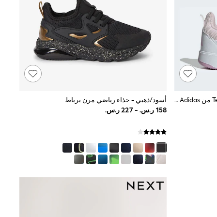
أبيض/ألوان متعددة - 0.3 Tensaur Sport من Adidas حذاء رياضي للأطفال
أسود/ذهبي - حذاء رياضي مرن برباط