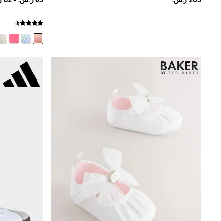
Shoes
Coats & Jackets
Bags & Accessories
Shirts
Polo Shirts
Shop all
Shoes
Coats & Jackets
Bags
Polo Shirts
Blue
Black
White
Grey
Green
Red
All Branded Schoolwear
adidas
Nike
Clarks
Start Rite
Smiggle
Eastpak
Bags & Backpacks