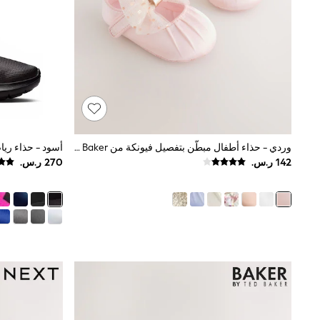
Mens' Holiday Shop
Occasionwear
Shirts
Linen Collection
Polo Shirts
Tops & T-Shirts
Trousers & Chinos
Jeans
Sandals
Shorts
وردي - حذاء أطفال مبطّن بتفصيل فيونكة من Baker By Ted Baker
أسود - حذاء رياضي Flex Runner 4 للشب
Swimwear
Hats & Caps
Vests
Sunglasses
Beach Towels
Bags
Travel Bags
Luggage
Angel & Rocket
B by Ted Baker
Baker by Ted Baker
Boden
Lipsy