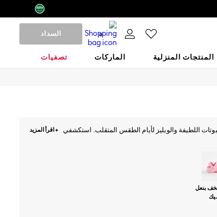
السداد
0
المنتجات المنزلية
الماركات
تصفيات
البوتات اللطيفة والويليز لأيام الطقس المتقلب. استكشفي
+ اقرأ المزيد
م
باليرينا
أداة قياس القدم
لخف بنعل
يك