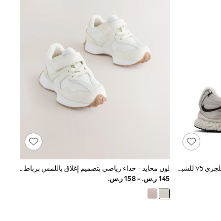
لون طبيعي فضي أسود - حذاء رياضي للجري V5 للشباب من Nike
لون محايد - حذاء رياضي بتصميم إغلاق باللمس برباط مطاطي