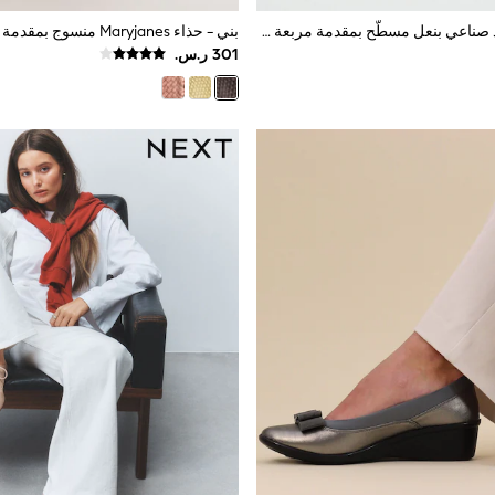
حذاء باليرينا جلد صناعي بنعل مسطَّح بمقدمة مربعة عند الأصابع وتفصيل فيونكة مع فتحة من Friends Like These