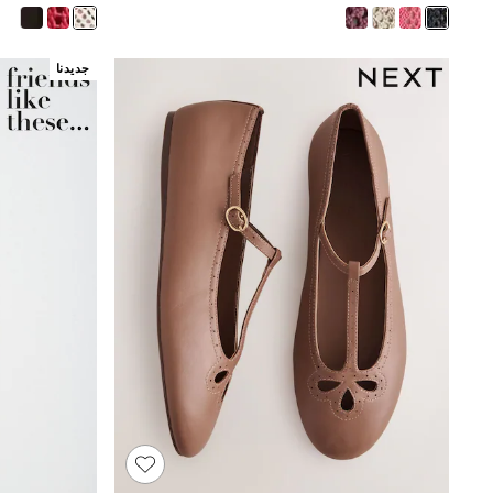
Boys' Travel Styles
Sunset Styles
Occasionwear
جديدنا
Sets & Outfits
Linen Collection
Tops & T-Shirts
Shirts
Polo Shirts
Swimwear
Shorts
Sandals & Clogs
Sun Safe
Rash Vests
Sun Hats & Caps
Sunglasses
Baby Holiday Shop
Baby Summer Nightwear
Occasionwear
Dresses
Sets & Outfits
Rompers
Sandals
Swimwear
Sun Hats & Caps