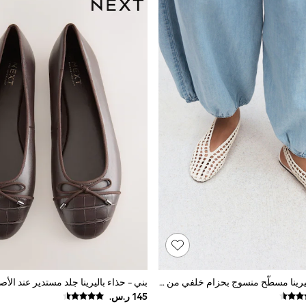
عاجي - حذاء باليرينا مسطَّح منسوج بحزام خلفي من ®Forever Comfort