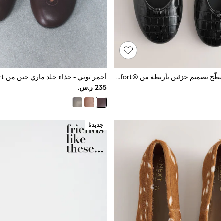
أسود - حذاء مسطَّح تصميم جزئين بأربطة من ®Forever Comfort
جديدنا