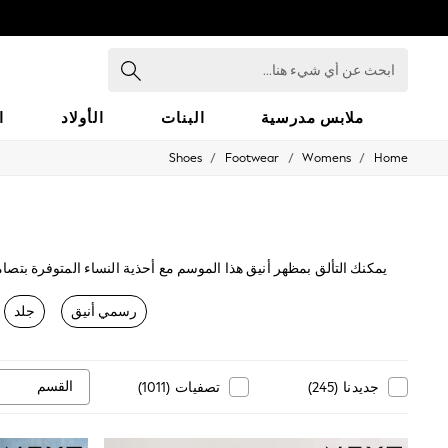
ابحث
عن
أي
شيء
ملابس مدرسية
البنات
الأولاد
ا
هنا...
/
/
/
Shoes
Footwear
Womens
Home
HOLIDAY SHOP
Holiday Shop
Modest Holiday Outfits
Sunset Styles
Summer Nightwear
Occasionwear
يمكنك التألق بمظهر أنيق هذا الموسم مع أحذية النساء المتوفرة بتصام
Girls
من الأحذية بكعب صغير رقيق، والجلد والسويد تناسبك طوال ال
Girls' Holiday Shop
رسمي أنيق
جلد
Girls' Travel Styles
Sunset Styles
Dresses
Occasionwear
القسم
جديدنا
(
245
)
تصفيات
(
1011
)
Sets & Outfits
Linen Collection
Swimwear & Beachwear