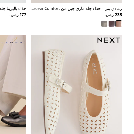
Mens' Holiday Shop
رمادي بني - حذاء جلد ماري جين من Forever Comfort®
Occasionwear
Shirts
Linen Collection
Polo Shirts
Tops & T-Shirts
Trousers & Chinos
Jeans
Sandals
Shorts
Swimwear
Hats & Caps
Vests
Sunglasses
Beach Towels
Bags
Travel Bags
Luggage
Angel & Rocket
B by Ted Baker
Baker by Ted Baker
Boden
Lipsy