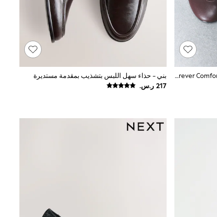
أحمر توتي - حذاء جلد ماري جين من Forever Comfort®
بني - حذاء سهل اللبس بتشذيب بمقدمة مستديرة