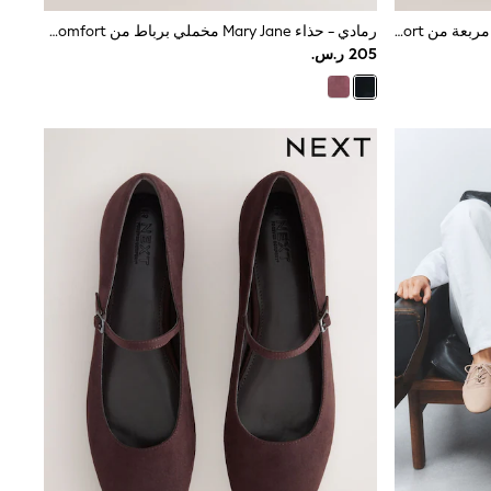
بني - حذاء Maryjanes منسوج بمقدمة مربعة من Forever Comfort®
رمادي - حذاء Mary Jane مخملي برباط من Forever Comfort®