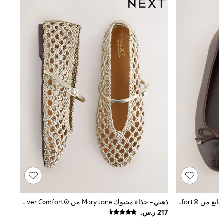
بني - حذاء باليرينا جلد مستدير عند الأصابع من ‪Forever Comfort®‬
ذهبي - حذاء محبوك Mary Jane من Forever Comfort®‎