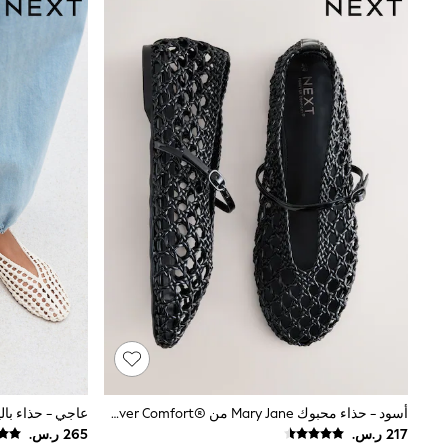
Tops & T-Shirts
Sandals & Sliders
Jumpsuits & Playsuits
Shorts & Skirts
Sun Safe
Sun Hats & Caps
Sunglasses
Women's Holiday Shop
Women's Travel Styles
Dresses
Occasionwear
Linen Collection
Tops & T-Shirts
Cover Ups & Kaftans
Sandals
Swimwear
Jumpsuits & Playsuits
Beachwear
Skirts
Trousers
Sunglasses
Sun Hats & Caps
أسود - حذاء محبوك Mary Jane من Forever Comfort®‎
Resort Styles
Boys' Holiday Shop