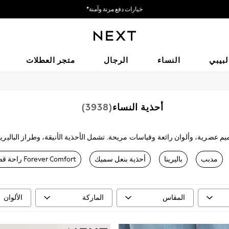
خيارات دفع مرنة وآمنة*
نحن نقبل
لبيبي
النساء
الرجال
متجر العطلات
أحذية النساء
(3938)
يم عصرية، وألوان رائعة وقياسات مريحة. تشمل الأحذية الأنيقة، وطراز الباليري
أسبوع، وتبدو رائعة مع
ملابس العمل
، بينما الأحذية بكعب وتد، والصنادل المزخر
مدبب
باليرينا
أحذية بنعل سميك
Forever Comfort راحة قصوى
المقاس
الماركة
الألوان