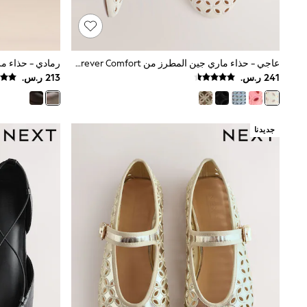
Love & Roses
Mint Velvet
Monsoon
River Island
SCHOOWEAR
عاجي - حذاء ماري جين المطرز من Forever Comfort®
رمادي - حذاء مريح 
All Boys Schoolwear
Shoes
Trousers
Shorts
Shirts
جديدنا
Polo Shirts
Sweatshirts & Jumpers
Coats & Jackets
Underwear
Socks
Multipacks
All Boys Sport & Swimwear
Trainers & Pumps
Swimwear
Tops
Shorts
Joggers
adidas
Nike