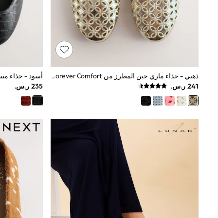
All Girls Schoolwear
Shoes
Dresses
Trousers
Skirts
Shirts
Polo Shirts
Sweatshirts
ذهبي - حذاء ماري جين المطرز من Forever Comfort®
Cardigans
Coats & Jackets
Underwear
Socks & Tights
Multipacks
All Girls Sports & Swimwear
Trainers & Pumps
Swimwear
Tops
Leggings
Shorts
Joggers
adidas
Nike
Shop All