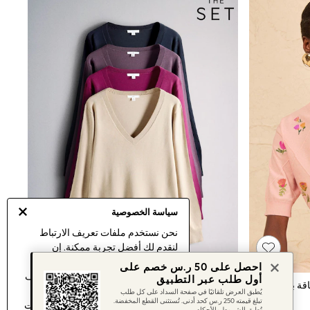
سياسة الخصوصية
نحن نستخدم ملفات تعريف الارتباط
لنقدم لك أفضل تجربة ممكنة. إن
استمرارك في استخدام موقعنا يعني
احصل على 50 ر.س خصم على
موافقتك على استخدامنا لملفات تعريف
أول طلب عبر التطبيق
وردي - رداء علوي محبوك بكُم قصير وياقة بحافة مستديرة مزيّن بتطريز مورد من Love & Roses
حزمة من 4 كنزات محبوكة ناعمة بياقة V من The Set
الارتباط.
يُطبق العرض تلقائيًا في صفحة السداد على كل طلب
تبلغ قيمته 250 ر.س كحد أدنى. تُستثنى القطع المخفضة.
اكتشف المزيد
عن إدارة إعدادات ملفات
تُطبق الشروط والأحكام.