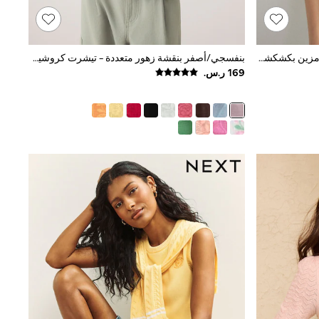
أصفر زبدة - قميص بولو بأكمام قصيرة مزين بكشكشة من القطن الناعم الملمس
بنفسجي/أصفر بنقشة زهور متعددة - تيشرت كروشيه ياقة بحافة مستديرة بكم قصير