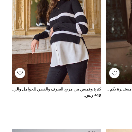
بني زهور - تيشرت كروشيه ياقة بحافة مستديرة بكم قصير
كنزة وقميص من مزيج الصوف والقطن للحوامل والرضاعة من Seraphine