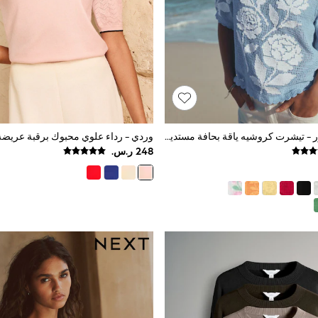
أزرق/أبيض زهور - تيشرت كروشيه ياقة بحافة مستديرة بكم قصير