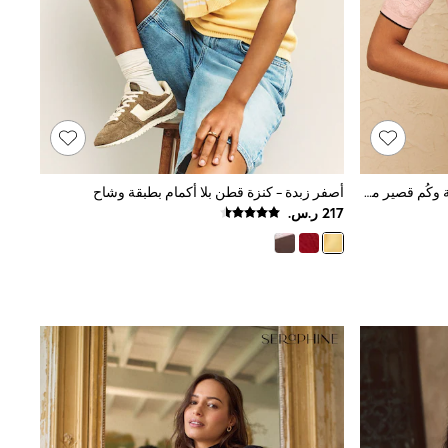
وردي - رداء علوي محبوك برقبة عريضة وكُم قصير مزيّن بحواف متموجة وفيونكة من Love & Roses
أصفر زبدة - كنزة قطن بلا أكمام بطبقة وشاح