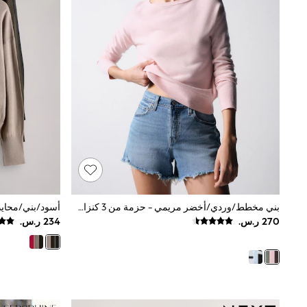
All Girls Schoolwear
Shoes
Dresses
Trousers
Skirts
Shirts
Polo Shirts
Sweatshirts
Cardigans
Coats & Jackets
Underwear
Socks & Tights
Multipacks
All Girls Sports & Swimwear
Trainers & Pumps
Swimwear
بني مخطط/وردي/أخضر مريمي - حزمة من 3 كنزات محبوكة برقبة عريضة من The Set
Tops
Leggings
Shorts
Joggers
adidas
Nike
Shop All