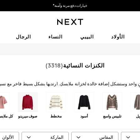
خيارات دفع مرنة وآمنة*
نحن نقبل
الأولاد
البيبي
النساء
الرجال
الكنزات النسائية
(3318)
آنٍ واحد وستشكل إضافة خالدة لخزانة ملابسكِ. ارتديها بشكل بسيط فاخر مع نسي
 الحياكة المتهدلة مظهر الفتاة الرائعة بشكل فوري عند تنسيقها مع بنطلون جينز
التصميم الأكثر أناقة مع بنطلونات خاصة مُفصلة ليوم العمل من 9-5. استكشفي تشكيلتنا من الكنزات النسائية واكتشفي
القادمة.
ل
تلبيس واسع
أسود
مخطط
صوف ميرينو
كل ملابس
المقاس
الماركة
الألوان