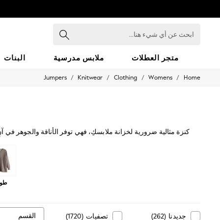
ابحث
عن
أي
شيء
متجر العطلات
ملابس مدرسية
البنات
هنا...
/
/
/
/
Jumpers
Knitwear
Clothing
Womens
Home
HOLIDAY SHOP
Holiday Shop
Modest Holiday Outfits
Sunset Styles
Summer Nightwear
Occasionwear
كنزة مثالية ضرورية لخزانة ملابسكِ، فهي توفر الأناقة والجوهر في 
Girls
أضيفي لمسة من الألوان إلى إطلالتك بلون زاهٍ لفصل الربيع. تعطي
Girls' Holiday Shop
Girls' Travel Styles
Sunset Styles
Dresses
طوي
Occasionwear
Sets & Outfits
Linen Collection
Swimwear & Beachwear
القسم
جديدنا
(
262
)
تصفيات
(
1720
)