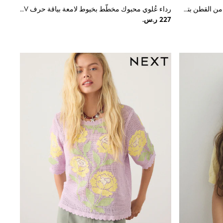
كريم - كنزة للحمل والرضاعة مصنوعة من القطن بتصميم متقاطع من Seraphine
رداء عُلوي محبوك مخطّط بخيوط لامعة بياقة حرف V من Love & Roses