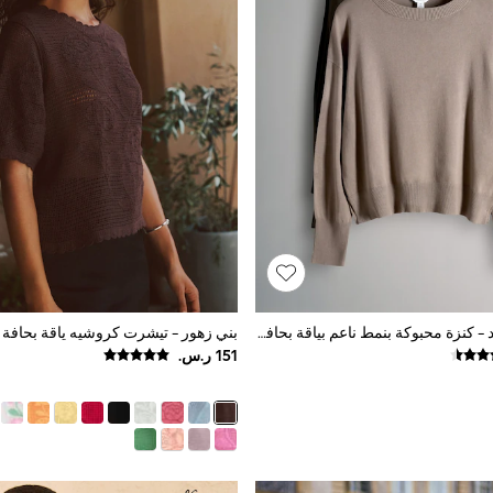
أسود/بني/محايد - كنزة محبوكة بنمط ناعم بياقة بحافة مستديرة من The Set