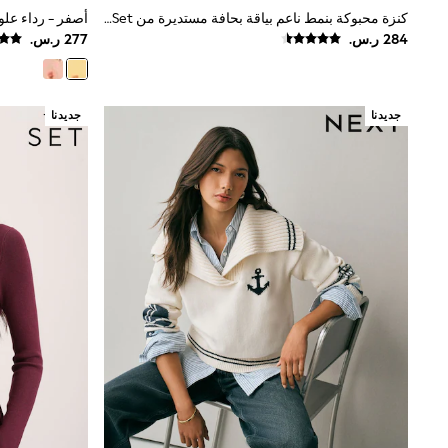
Boys' Travel Styles
كنزة محبوكة بنمط ناعم بياقة بحافة مستديرة من The Set
Sunset Styles
Occasionwear
Sets & Outfits
Linen Collection
Tops & T-Shirts
جديدنا
جديدنا
Shirts
Polo Shirts
Swimwear
Shorts
Sandals & Clogs
Sun Safe
Rash Vests
Sun Hats & Caps
Sunglasses
Baby Holiday Shop
Baby Summer Nightwear
Occasionwear
Dresses
Sets & Outfits
Rompers
Sandals
Swimwear
Sun Hats & Caps