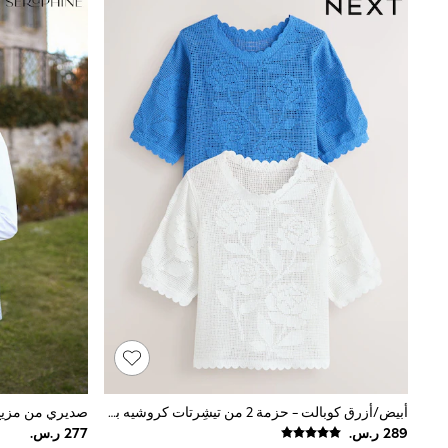
Shoes
Coats & Jackets
Bags & Accessories
Shirts
Polo Shirts
Shop all
Shoes
Coats & Jackets
Bags
Polo Shirts
Blue
Black
White
Grey
Green
Red
All Branded Schoolwear
adidas
Nike
Clarks
Start Rite
Smiggle
أبيض/أزرق كوبالت - حزمة 2 من تيشِرتات كروشيه بكُم قصير بياقة بحافة مستديرة بنقشة مورّدة
Eastpak
Bags & Backpacks