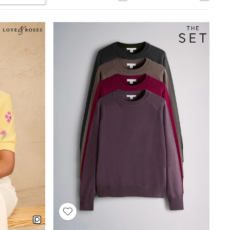
Tops & T-Shirts
Sandals & Sliders
Jumpsuits & Playsuits
Shorts & Skirts
Sun Safe
Sun Hats & Caps
Sunglasses
Women's Holiday Shop
Women's Travel Styles
Dresses
Occasionwear
Linen Collection
Tops & T-Shirts
Cover Ups & Kaftans
Sandals
Swimwear
Jumpsuits & Playsuits
Beachwear
Skirts
Trousers
Sunglasses
Sun Hats & Caps
Resort Styles
Boys' Holiday Shop