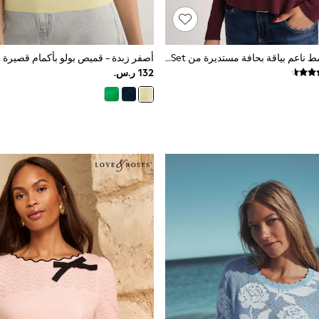
كنزة محبوكة بنمط ناعم بياقة بحافة مستديرة من The Set