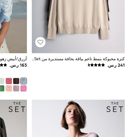
Love & Roses
Mint Velvet
Monsoon
River Island
SCHOOWEAR
All Boys Schoolwear
Shoes
Trousers
Shorts
Shirts
كنزة محبوكة بنمط ناعم بياقة بحافة مستديرة من The Set
Polo Shirts
Sweatshirts & Jumpers
Coats & Jackets
Underwear
Socks
Multipacks
All Boys Sport & Swimwear
Trainers & Pumps
Swimwear
Tops
Shorts
Joggers
adidas
Nike