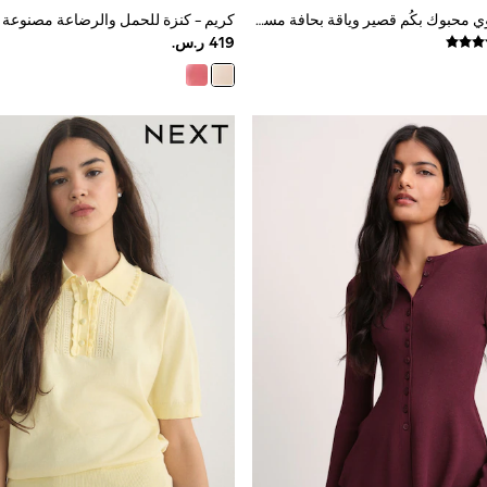
أصفر - رداء علوي محبوك بكُم قصير وياقة بحافة مستديرة مزيّن بتطريز مورد من Love & Roses