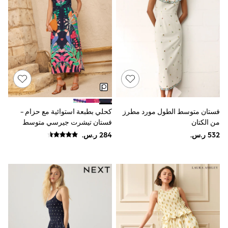
Sun Hats & Caps
Resort Styles
Boys' Holiday Shop
Boys' Travel Styles
Sunset Styles
Occasionwear
Sets & Outfits
Linen Collection
Tops & T-Shirts
Shirts
Polo Shirts
فستان متوسط الطول مورد مطرز
كحلي بطبعة استوائية مع حزام -
Swimwear
من الكتان
فستان تيشرت جيرسي متوسط
Shorts
Sandals & Clogs
الطول من Love & Roses
Sun Safe
Rash Vests
Sun Hats & Caps
Sunglasses
Baby Holiday Shop
Baby Summer Nightwear
Occasionwear
Dresses
Sets & Outfits