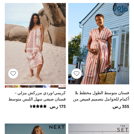
9-11 years
12-14 years
15+ years
All Clothing
Coats & Jackets
Dresses
Holiday Shop
Jeans
Jumpsuits & Playsuits
All Girl's New In
Kid's Top Picks
Top & Bottom Sets
Summer Dresses
Polka Dots
THE SET
Knitwear
Loungewear
فستان متوسط الطول مخطط بلا
كريمي/وردي مزركش بيزلي -
Nightwear & Pyjamas
أكمام للحوامل بتصميم قميص من
فستان صيفي سهل اللبس متوسط
Occasionwear
JoJo Maman Bébé
الطول
Pants & Leggings
Schoolwear
Sets & Outfits
Shirts & Blouses
Shorts & Skirts