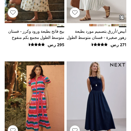
Baker by Ted Baker
Boden
Lipsy
Love & Roses
Mint Velvet
Monsoon
أبيض/أزرق بتصميم مورد بطبعة
بيج فاتح بطبعة ورود وكرز - فستان
River Island
زهور صغيرة - فستان متوسط الطول
متوسط الطول مجمع بكم منفوخ
SCHOOWEAR
مجمع بكم منفوخ
All Boys Schoolwear
Shoes
Trousers
Shorts
Shirts
Polo Shirts
Sweatshirts & Jumpers
Coats & Jackets
Underwear
Socks
Multipacks
All Boys Sport & Swimwear
Trainers & Pumps
Swimwear
Tops
Shorts