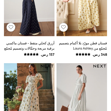
Rompers
Sandals
Swimwear
Sun Hats & Caps
Mens' Holiday Shop
Occasionwear
Shirts
Linen Collection
Polo Shirts
Tops & T-Shirts
فستان قطن مورّد بلا أكمام بتصميم
أزرق كحلي منقط - فستان ماكسي
Trousers & Chinos
مُجمّع من Laura Ashley
برقبة مربعة وحمَّالات وتصميم مُجمّع
Jeans
Sandals
Shorts
Swimwear
Hats & Caps
Vests
Sunglasses
Beach Towels
Bags
Travel Bags
Luggage
Angel & Rocket
B by Ted Baker