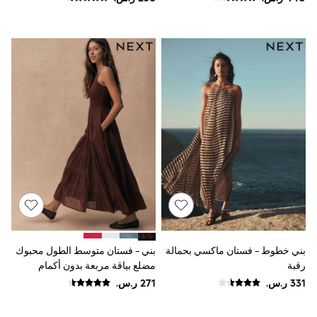
Smiggle
Eastpak
Bags & Backpacks
Caps
Belts
Jumpers
Polo Shirts
All Girls Sports & Swimwear
T-Shirts
Bags & Backpacks
Lunchboxes
Caps
Bags
Blouses
Shirts
Polo Shirts
GIRLS
E-Gift Card
بني خطوط - فستان ماكسي بحمالة
بني - فستان متوسط الطول محبوك
New In
New In from Next
رقبة
مضلع بياقة مربعة بدون أكمام
0-2 years
3-5 years
6-8 years