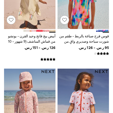
Smiggle
Eastpak
Bags & Backpacks
Caps
Belts
Jumpers
Polo Shirts
قوس قزح صباغة بالربط - طقم من
أبيض بيج فاتح وحيد القرن - بونشو
All Girls Sports & Swimwear
شورت سباحة وصديري واقٍ من
من قماش المناشف (9 شهور - 10
T-Shirts
Bags & Backpacks
الطفح الجلدي والشمس (3 - 16 سنة)
سنوات)
Lunchboxes
Caps
Bags
Blouses
Shirts
Polo Shirts
GIRLS
E-Gift Card
New In
New In from Next
0-2 years
3-5 years
6-8 years