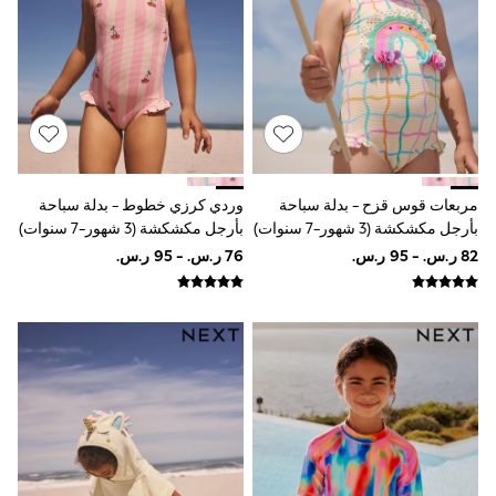
adidas
Nike
Shop All
Shoes
Coats & Jackets
Bags & Accessories
Shirts
Polo Shirts
Shop all
Shoes
مربعات قوس قزح - بدلة سباحة
وردي كرزي خطوط - بدلة سباحة
Coats & Jackets
بأرجل مكشكشة (3 شهور-7 سنوات)
بأرجل مكشكشة (3 شهور-7 سنوات)
Bags
Polo Shirts
Blue
Black
White
Grey
Green
Red
All Branded Schoolwear
adidas
Nike
Clarks
Start Rite