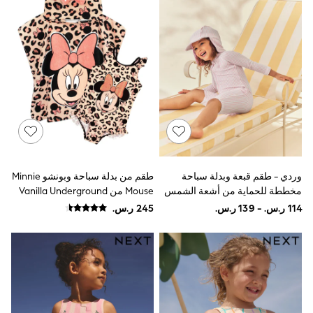
Joggers
adidas
Nike
All Girls Schoolwear
Shoes
Dresses
Trousers
Skirts
Shirts
Polo Shirts
Sweatshirts
Cardigans
Coats & Jackets
وردي - طقم قبعة وبدلة سباحة
طقم من بدلة سباحة وبونشو Minnie
Underwear
مخططة للحماية من أشعة الشمس
Mouse من Vanilla Underground
Socks & Tights
(3شهور -7سنوات)
Multipacks
All Girls Sports & Swimwear
Trainers & Pumps
Swimwear
Tops
Leggings
Shorts
Joggers