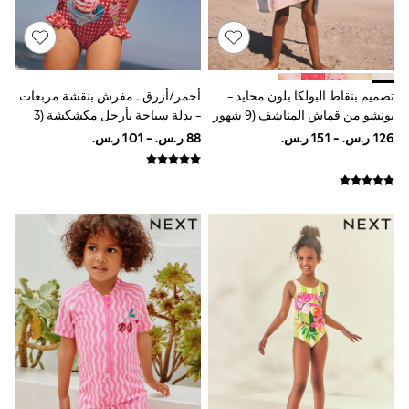
Sportswear
Sweatshirts & Hoodies
Swimwear
Tops & T-Shirts
Tracksuits
تصميم بنقاط البولكا بلون محايد -
أحمر/أزرق ـ مفرش بنقشة مربعات
New In
Occasion and Party Dresses
بونشو من قماش المناشف (9 شهور
- بدلة سباحة بأرجل مكشكشة (3
Floral Dresses
- 10 سنوات)
شهور-10 سنوات)
School Dresses
Sequin Dresses
Short Sleeve Dresses
Longsleeve Dresses
100% Cotton Dresses
All Underwear
Pyjamas
Thermals
Robes
Sleepsuits
Slippers
Socks & Tights
All Footwear
Sandals & Clogs
Boots