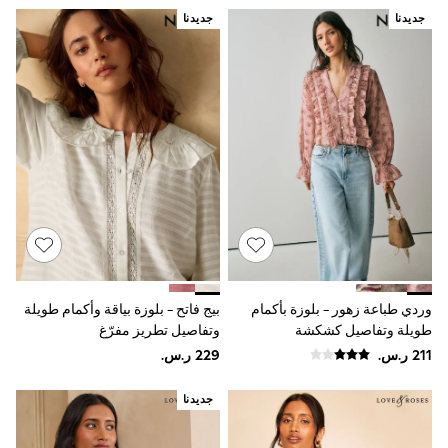
Smiggle
جديدنا
جديدنا
Eastpak
Bags & Backpacks
Caps
Belts
Jumpers
Polo Shirts
All Girls Sports & Swimwear
T-Shirts
Bags & Backpacks
Lunchboxes
Caps
Bags
Blouses
Shirts
Polo Shirts
وردي طباعة زهور - بلوزة بأكمام
بيج فاتح - بلوزة بياقة وأكمام طويلة
GIRLS
طويلة وتفاصيل كشكشة
وتفاصيل تطريز مفرّغ
E-Gift Card
New In
New In from Next
0-2 years
جديدنا
3-5 years
6-8 years