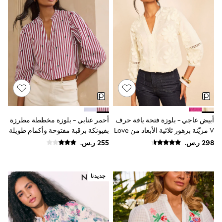
9-11 years
12-14 years
15+ years
All Clothing
Coats & Jackets
Dresses
Holiday Shop
Jeans
Jumpsuits & Playsuits
All Girl's New In
Kid's Top Picks
Top & Bottom Sets
Summer Dresses
أبيض عاجي - بلوزة فتحة ياقة حرف
أحمر عنابي - بلوزة مخططة مطرزة
Polka Dots
V مزيّنة بزهور ثلاثية الأبعاد من Love
بفيونكة برقبة مفتوحة وأكمام طويلة
THE SET
& Roses
من Love & Roses
Knitwear
Loungewear
Nightwear & Pyjamas
Occasionwear
جديدنا
Pants & Leggings
Schoolwear
Sets & Outfits
Shirts & Blouses
Shorts & Skirts