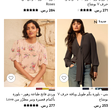
adidas
حرف V بوشاح
Roses
Nike
Shop All
Shoes
Coats & Jackets
جديدنا
Bags & Accessories
Shirts
Polo Shirts
Shop all
Shoes
Coats & Jackets
Bags
Polo Shirts
Blue
Black
White
Grey
Green
Red
All Branded Schoolwear
بني - بلوزة بكُم طويل وياقة حرف V
وردي فاتح طباعة زهور - بلوزة
adidas
بوشاح
بأكمام قصيرة ونير مطرَّز من Love
Nike
& Roses
Clarks
Start Rite