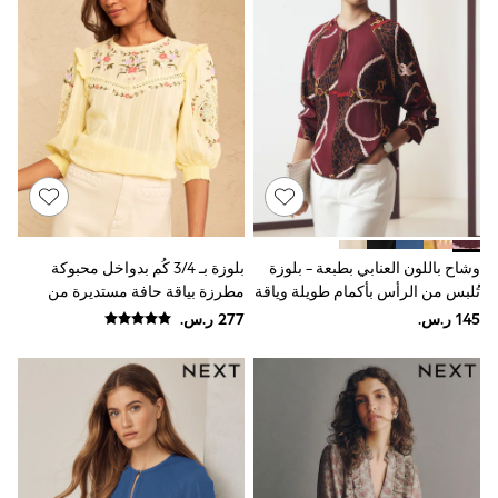
Sun Hats & Caps
Resort Styles
Boys' Holiday Shop
Boys' Travel Styles
Sunset Styles
Occasionwear
Sets & Outfits
Linen Collection
Tops & T-Shirts
Shirts
Polo Shirts
Swimwear
Shorts
وشاح باللون العنابي بطبعة - بلوزة
بلوزة بـ 3/4 كُم بدواخل محبوكة
Sandals & Clogs
تُلبس من الرأس بأكمام طويلة وياقة
مطرزة بياقة حافة مستديرة من
Sun Safe
حرف V
Love & Roses
Rash Vests
Sun Hats & Caps
Sunglasses
Baby Holiday Shop
Baby Summer Nightwear
Occasionwear
Dresses
Sets & Outfits