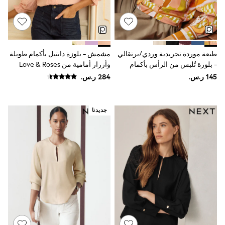
Baker by Ted Baker
Boden
Lipsy
Love & Roses
Mint Velvet
Monsoon
طبعة موردة تجريدية وردي/برتقالي
مشمش - بلوزة دانتيل بأكمام طويلة
River Island
- بلوزة تُلبس من الرأس بأكمام
وأزرار أمامية من Love & Roses
SCHOOWEAR
طويلة وياقة حرف V
All Boys Schoolwear
Shoes
Trousers
Shorts
جديدنا
Shirts
Polo Shirts
Sweatshirts & Jumpers
Coats & Jackets
Underwear
Socks
Multipacks
All Boys Sport & Swimwear
Trainers & Pumps
Swimwear
Tops
Shorts