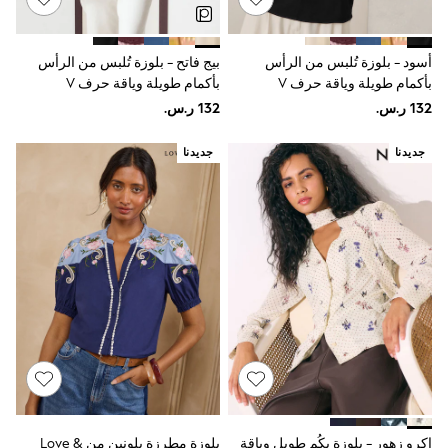
Joggers
adidas
Nike
أسود - بلوزة تُلبس من الرأس
بيج فاتح - بلوزة تُلبس من الرأس
All Girls Schoolwear
بأكمام طويلة وياقة حرف V
بأكمام طويلة وياقة حرف V
Shoes
Dresses
Trousers
Skirts
جديدنا
جديدنا
Shirts
Polo Shirts
Sweatshirts
Cardigans
Coats & Jackets
Underwear
Socks & Tights
Multipacks
All Girls Sports & Swimwear
Trainers & Pumps
Swimwear
Tops
Leggings
Shorts
Joggers
إكرو زهور - بلوزة بكُم طويل وياقة
بلوزة مطرزة بلونين من Love &