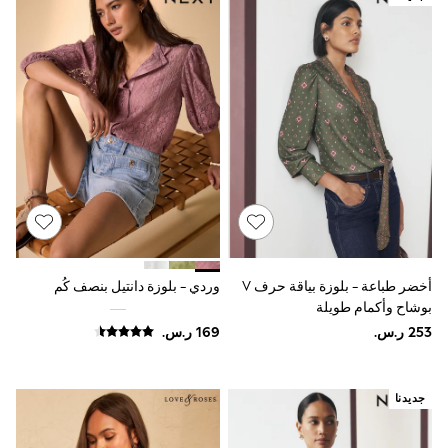
Sets & Outfits
Linen Collection
Swimwear & Beachwear
Tops & T-Shirts
Sandals & Sliders
Jumpsuits & Playsuits
Shorts & Skirts
Sun Safe
Sun Hats & Caps
Sunglasses
Women's Holiday Shop
Women's Travel Styles
Dresses
Occasionwear
Linen Collection
أخضر طباعة - بلوزة بياقة حرف V
وردي - بلوزة دانتيل بنصف كُم
Tops & T-Shirts
بوشاح وأكمام طويلة
Cover Ups & Kaftans
Sandals
Swimwear
Jumpsuits & Playsuits
Beachwear
جديدنا
Skirts
Trousers
Sunglasses