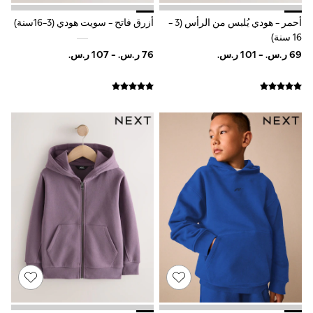
Sneakers
أحمر - هودي يُلبس من الرأس (3 -
أزرق فاتح - سويت هودي (3-16سنة)
adidas
16 سنة)
All Girls Brands
adidas
Angel & Rocket
Baker by Ted Baker
Boden
JoJo Maman Bébé
Laura Ashley
Lipsy Girl
Monsoon
Nike
River Island
SmALLSAINTS
Tommy Hilfiger
All Children's Bedroom
Baby & Toddler
New In
Multipack Sleepsuits
Calvin Klein
BOYS
E-Gift Card
New In