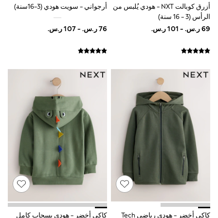
New in from Next
أزرق كوبالت NXT - هودي يُلبس من
أرجواني - سويت هودي (3-16سنة)
0-2 years
الرأس (3 - 16 سنة)
3-5 years
6-8 years
9-11 years
12-14 years
15+ years
Shop All Clothing
Jackets & Coats
Holiday Shop
Jeans
Joggers
Jumpers & Knitwear
Loungewear
Multipacks
Kid's Top Picks
Tops & Shorts Set
Baggy Jeans
THE SET
World Cup
Nightwear & Pyjamas
Occasionwear
Pants & Chinos
كاكي أخضر - هودي رياضي Tech
كاكي أخضر - هودي بسحاب كامل
Polo Shirts