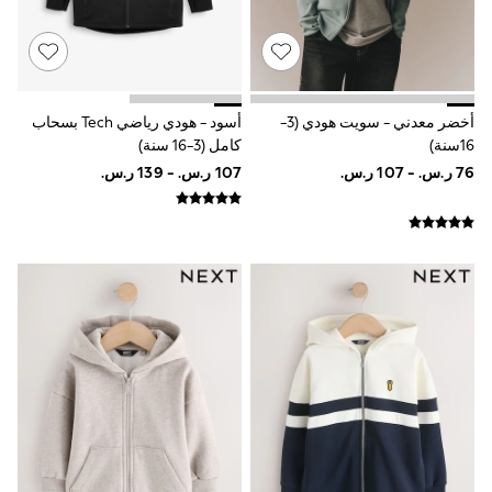
Shorts & Skirts
Sportswear
Sweatshirts & Hoodies
Swimwear
Tops & T-Shirts
Tracksuits
أخضر معدني - سويت هودي (3-
أسود - هودي رياضي Tech بسحاب
New In
16سنة)
كامل (3-16 سنة)
Occasion and Party Dresses
Floral Dresses
School Dresses
Sequin Dresses
Short Sleeve Dresses
Longsleeve Dresses
100% Cotton Dresses
All Underwear
Pyjamas
Thermals
Robes
Sleepsuits
Slippers
Socks & Tights
All Footwear
Sandals & Clogs