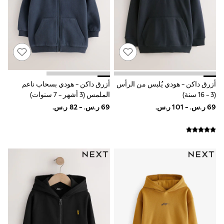
adidas
Nike
Shop All
Shoes
Coats & Jackets
Bags & Accessories
Shirts
Polo Shirts
Shop all
أزرق داكن - هودي يُلبس من الرأس
أزرق داكن - هودي بسحاب ناعم
Shoes
(3 - 16 سنة)
الملمس (3 أشهر - 7 سنوات)
Coats & Jackets
Bags
Polo Shirts
Blue
Black
White
Grey
Green
Red
All Branded Schoolwear
adidas
Nike
Clarks
Start Rite