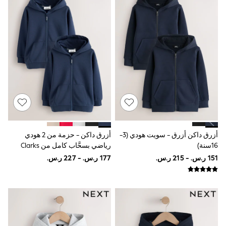
Sun Hats & Caps
Resort Styles
Boys' Holiday Shop
Boys' Travel Styles
Sunset Styles
Occasionwear
Sets & Outfits
Linen Collection
Tops & T-Shirts
Shirts
Polo Shirts
Swimwear
Shorts
Sandals & Clogs
أزرق داكن أزرق - سويت هودي (3-
أزرق داكن - حزمة من 2 هودي
Sun Safe
16سنة)
رياضي بسحَّاب كامل من Clarks
Rash Vests
Sun Hats & Caps
Sunglasses
Baby Holiday Shop
Baby Summer Nightwear
Occasionwear
Dresses
Sets & Outfits