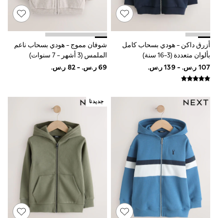
Boots
Half Sizes
School Shoes
Sneakers & Sports Shoes
Wide Fit
أزرق داكن - هودي بسحاب كامل
شوفان مموج - هودي بسحاب ناعم
Multipack Leggings
بألوان متعددة (3-16 سنة)
الملمس (3 أشهر - 7 سنوات)
Multipack T-Shirts
Multipack Socks & Tights
Multipack Underwear
Gilets
Hooded
Parkas
جديدنا
Puffers
Raincoats
Shackets
All T-Shirts
Long Sleeve
Short Sleeve
Printed T-Shirts
Plain T-Shirts
Multipacks
Top & Short Sets
Top & Legging Sets
Dungaree Sets