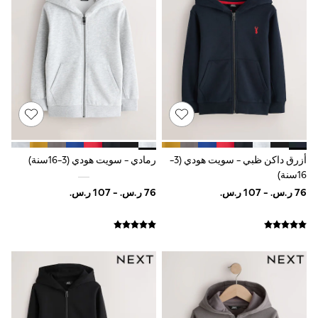
Rompers
Sandals
Swimwear
Sun Hats & Caps
Mens' Holiday Shop
Occasionwear
Shirts
Linen Collection
Polo Shirts
Tops & T-Shirts
Trousers & Chinos
Jeans
أزرق داكن ظبي - سويت هودي (3-
رمادي - سويت هودي (3-16سنة)
Sandals
16سنة)
Shorts
Swimwear
Hats & Caps
Vests
Sunglasses
Beach Towels
Bags
Travel Bags
Luggage
Angel & Rocket
B by Ted Baker