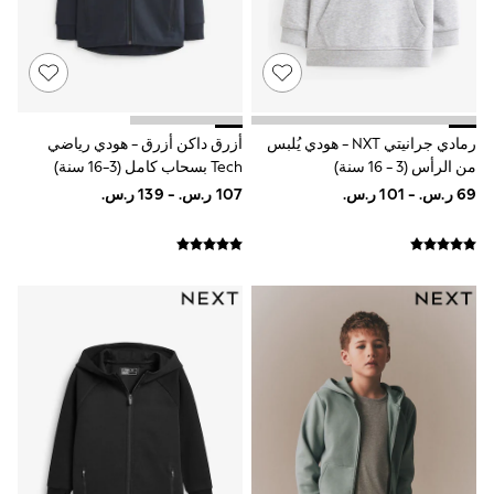
9-11 years
12-14 years
15+ years
All Clothing
Coats & Jackets
Dresses
Holiday Shop
رمادي جرانيتي NXT - هودي يُلبس
أزرق داكن أزرق - هودي رياضي
Jeans
من الرأس (3 - 16 سنة)
Tech بسحاب كامل (3-16 سنة)
Jumpsuits & Playsuits
All Girl's New In
Kid's Top Picks
Top & Bottom Sets
Summer Dresses
Polka Dots
THE SET
World Cup
Knitwear
Loungewear
Nightwear & Pyjamas
Occasionwear
Pants & Leggings
Schoolwear
Sets & Outfits
Shirts & Blouses