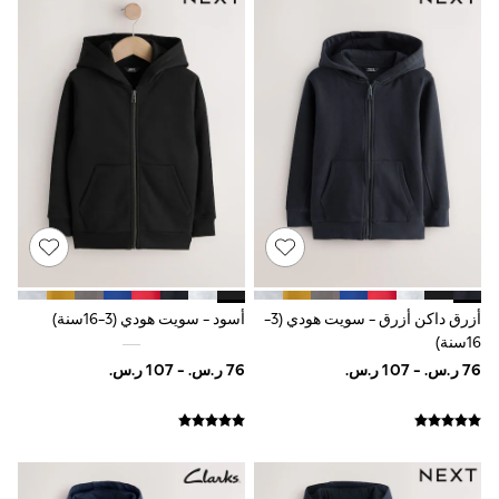
Sets & Outfits
Linen Collection
Swimwear & Beachwear
Tops & T-Shirts
Sandals & Sliders
Jumpsuits & Playsuits
Shorts & Skirts
Sun Safe
Sun Hats & Caps
Sunglasses
Women's Holiday Shop
Women's Travel Styles
Dresses
Occasionwear
Linen Collection
أزرق داكن أزرق - سويت هودي (3-
أسود - سويت هودي (3-16سنة)
Tops & T-Shirts
16سنة)
Cover Ups & Kaftans
Sandals
Swimwear
Jumpsuits & Playsuits
Beachwear
Skirts
Trousers
Sunglasses