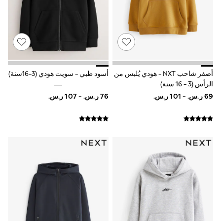
Smiggle
Eastpak
Bags & Backpacks
Caps
Belts
Jumpers
Polo Shirts
All Girls Sports & Swimwear
أصفر شاحب NXT - هودي يُلبس من
أسود ظبي - سويت هودي (3-16سنة)
T-Shirts
الرأس (3 - 16 سنة)
Bags & Backpacks
Lunchboxes
Caps
Bags
Blouses
Shirts
Polo Shirts
GIRLS
E-Gift Card
New In
New In from Next
0-2 years
3-5 years
6-8 years