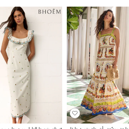
فستان ماكسي بطبعة موضّعة، بأشرطة وتنورة بطبقات من مزيج القطن والفيسكوز من Lipsy
فستان متوسط الطول مورد مطرز من ا