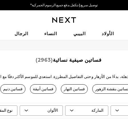
خيارات دفع مرنة وآمنة*
نحن نقبل
الأولاد
البيبي
النساء
الرجال
فساتين صيفية نسائية
(2963)
 المذهلة، بدءًا من الأزهار وحتى التفاصيل المطرزة. استعدي للموسم الأكثر دفئًا 
اتنك الصيفي مع
حقيبة
من القش، و
صندل
ونظارتك الشمسية المفضلة لإضفاء لمسة
ساتين بنقشة الزهور
فساتين النهار
فساتين أنيقة
فساتين دنيم
الماركة
الألوان
نوع الم