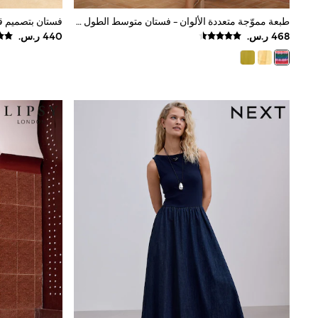
Mens' Holiday Shop
طبعة مموّجة متعددة الألوان - فستان متوسط الطول بتصميم قميص مزيّن بحواف متعرجة من القطن من Love & Roses
Occasionwear
Shirts
Linen Collection
Polo Shirts
Tops & T-Shirts
Trousers & Chinos
Jeans
Sandals
Shorts
Swimwear
Hats & Caps
Vests
Sunglasses
Beach Towels
Bags
Travel Bags
Luggage
Angel & Rocket
B by Ted Baker
Baker by Ted Baker
Boden
Lipsy