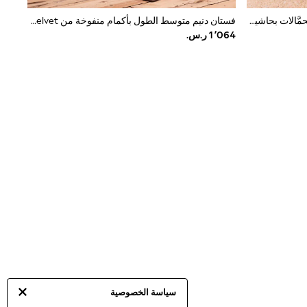
أزرق كوبالت - فستان متوسط الطول بحمَّالات بحاشية كشكشة تشكيلة Lucy Mecklenburgh من Friends Like These
فستان دنيم متوسط الطول بأكمام منفوخة من Mint Velvet
سياسة الخصوصية