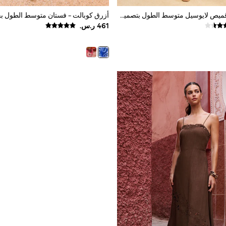
فستان بتصميم قميص لايوسيل متوسط الطول بتصميم طيّات ذو تفصيل خاص من Love & Roses