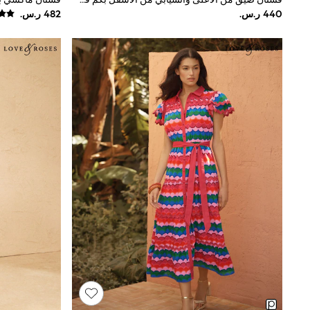
Boys' Travel Styles
Sunset Styles
Occasionwear
Sets & Outfits
Linen Collection
Tops & T-Shirts
Shirts
Polo Shirts
Swimwear
Shorts
Sandals & Clogs
Sun Safe
Rash Vests
Sun Hats & Caps
Sunglasses
Baby Holiday Shop
Baby Summer Nightwear
Occasionwear
Dresses
Sets & Outfits
Rompers
Sandals
Swimwear
Sun Hats & Caps