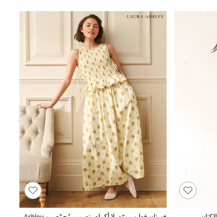
لكتان
فستان قطن مورّد بلا أكمام بتصميم مُجمّع من Laura Ashley