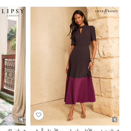
Tops & T-Shirts
Sandals & Sliders
Jumpsuits & Playsuits
Shorts & Skirts
Sun Safe
Sun Hats & Caps
Sunglasses
Women's Holiday Shop
Women's Travel Styles
Dresses
Occasionwear
Linen Collection
Tops & T-Shirts
Cover Ups & Kaftans
Sandals
Swimwear
Jumpsuits & Playsuits
Beachwear
Skirts
Trousers
Sunglasses
Sun Hats & Caps
Resort Styles
Boys' Holiday Shop
فستان ضيق من الأعلى وانسيابي من الأسفل بكُم قصير بقصة مفصلة خصوصًا وبألوان متباينة من Love & Roses