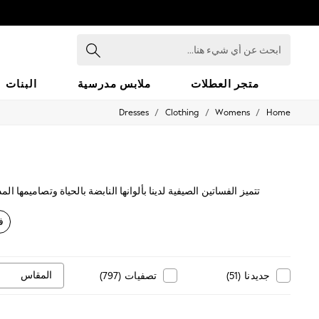
ابحث
عن
أي
شيء
متجر العطلات
ملابس مدرسية
البنات
هنا...
/
/
/
Dresses
Clothing
Womens
Home
HOLIDAY SHOP
Holiday Shop
Modest Holiday Outfits
Sunset Styles
Summer Nightwear
Occasionwear
تتميز الفساتين الصيفية لدينا بألوانها النابضة بالحياة وتصاميمها
Girls
للإجازات أو المناسبات الصيفية. ارتدي فس
Girls' Holiday Shop
ف
Girls' Travel Styles
Sunset Styles
Dresses
Occasionwear
المقاس
جديدنا
(
51
)
تصفيات
(
797
)
Sets & Outfits
Linen Collection
Swimwear & Beachwear