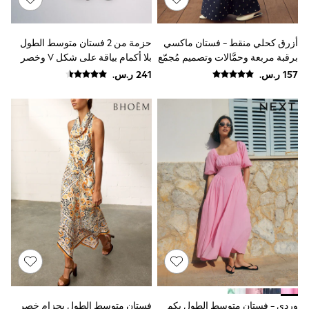
Joggers
adidas
Nike
أزرق كحلي منقط - فستان ماكسي
حزمة من 2 فستان متوسط الطول
All Girls Schoolwear
برقبة مربعة وحمَّالات وتصميم مُجمّع
بلا أكمام بياقة على شكل V وخصر
Shoes
منخفض مع الكتان من The Set
Dresses
Trousers
Skirts
Shirts
Polo Shirts
Sweatshirts
Cardigans
Coats & Jackets
Underwear
Socks & Tights
Multipacks
All Girls Sports & Swimwear
Trainers & Pumps
Swimwear
Tops
Leggings
Shorts
Joggers
وردي - فستان متوسط الطول بكم
فستان متوسط الطول بحزام خصر