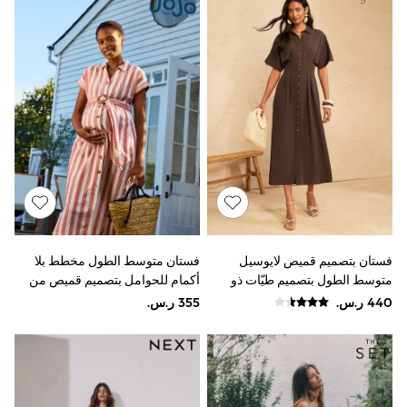
9-11 years
12-14 years
15+ years
All Clothing
Coats & Jackets
Dresses
Holiday Shop
Jeans
Jumpsuits & Playsuits
All Girl's New In
Kid's Top Picks
Top & Bottom Sets
Summer Dresses
Polka Dots
THE SET
فستان بتصميم قميص لايوسيل
فستان متوسط الطول مخطط بلا
Knitwear
Loungewear
متوسط الطول بتصميم طيّات ذو
أكمام للحوامل بتصميم قميص من
Nightwear & Pyjamas
تفصيل خاص من Love & Roses
JoJo Maman Bébé
Occasionwear
Pants & Leggings
Schoolwear
Sets & Outfits
Shirts & Blouses
Shorts & Skirts