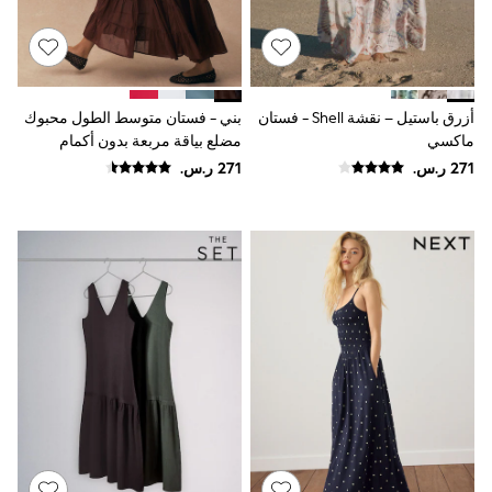
Baker by Ted Baker
Boden
Lipsy
Love & Roses
Mint Velvet
Monsoon
أزرق باستيل – نقشة Shell - فستان
بني - فستان متوسط الطول محبوك
River Island
ماكسي
مضلع بياقة مربعة بدون أكمام
SCHOOWEAR
All Boys Schoolwear
Shoes
Trousers
Shorts
Shirts
Polo Shirts
Sweatshirts & Jumpers
Coats & Jackets
Underwear
Socks
Multipacks
All Boys Sport & Swimwear
Trainers & Pumps
Swimwear
Tops
Shorts