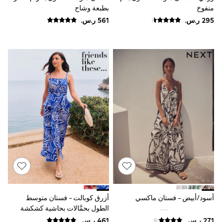
adidas
منفوخ
بطبعة وشاح
Nike
Shop All
Shoes
Coats & Jackets
Bags & Accessories
Shirts
Polo Shirts
Shop all
Shoes
Coats & Jackets
Bags
Polo Shirts
Blue
Black
White
Grey
Green
Red
All Branded Schoolwear
adidas
أسود/أبيض - فستان ماكسي
أزرق كوبالت - فستان متوسط
Nike
الطول بحمَّالات بحاشية كشكشة
Clarks
تشكيلة Lucy Mecklenburgh من
Start Rite