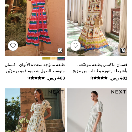
Sun Hats & Caps
Resort Styles
Boys' Holiday Shop
Boys' Travel Styles
Sunset Styles
Occasionwear
Sets & Outfits
Linen Collection
Tops & T-Shirts
Shirts
Polo Shirts
فستان ماكسي بطبعة موضّعة،
طبعة مموّجة متعددة الألوان - فستان
Swimwear
بأشرطة وتنورة بطبقات من مزيج
متوسط الطول بتصميم قميص مزيّن
Shorts
Sandals & Clogs
القطن والفيسكوز من Lipsy
بحواف متعرجة من القطن من Love
Sun Safe
& Roses
Rash Vests
Sun Hats & Caps
Sunglasses
Baby Holiday Shop
Baby Summer Nightwear
Occasionwear
Dresses
Sets & Outfits