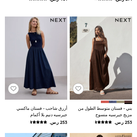
Friends Like These
Smiggle
Eastpak
Bags & Backpacks
Caps
Belts
Jumpers
Polo Shirts
All Girls Sports & Swimwear
T-Shirts
Bags & Backpacks
Lunchboxes
Caps
Bags
Blouses
Shirts
Polo Shirts
GIRLS
E-Gift Card
بني - فستان متوسط الطول من
أزرق شاحب - فستان ماكسي
New In
New In from Next
مزيج جيرسيه منسوج
جيرسيه دنيم بلا أكمام
0-2 years
3-5 years
6-8 years