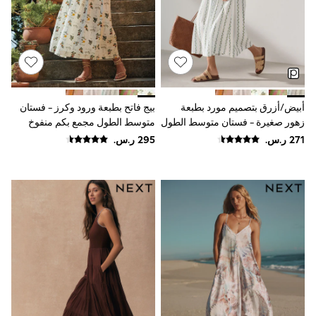
Rompers
Sandals
Swimwear
Sun Hats & Caps
Mens' Holiday Shop
Occasionwear
Shirts
Linen Collection
أبيض/أزرق بتصميم مورد بطبعة
بيج فاتح بطبعة ورود وكرز - فستان
Polo Shirts
Tops & T-Shirts
زهور صغيرة - فستان متوسط الطول
متوسط الطول مجمع بكم منفوخ
Trousers & Chinos
مجمع بكم منفوخ
Jeans
Sandals
Shorts
Swimwear
Hats & Caps
Vests
Sunglasses
Beach Towels
Bags
Travel Bags
Luggage
Angel & Rocket
B by Ted Baker