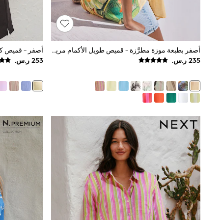
Love & Roses
Mint Velvet
Monsoon
River Island
SCHOOWEAR
All Boys Schoolwear
أصفر بطبعة موزة مطرَّزة - قميص طويل الأكمام مريح مصنوع من الكتان
أصفر - قميص كتان 100% من ium
Shoes
Trousers
Shorts
Shirts
Polo Shirts
Sweatshirts & Jumpers
Coats & Jackets
Underwear
Socks
Multipacks
All Boys Sport & Swimwear
Trainers & Pumps
Swimwear
Tops
Shorts
Joggers
adidas
Nike