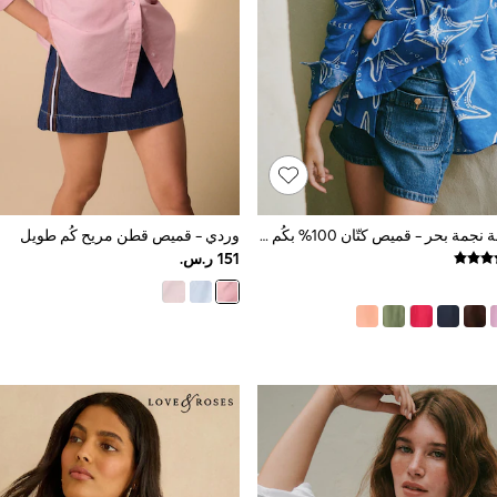
أزرق/أبيض طبعة نجمة بحر - قميص كتّان 100% بكُم طويل من N. Premium
وردي - قميص قطن مريح كُم طويل