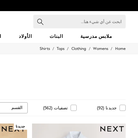
ابحث
عن
أي
شيء
ملابس مدرسية
البنات
الأولاد
ا
هنا...
/
/
/
/
Shirts
Tops
Clothing
Womens
Home
HOLIDAY SHOP
Holiday Shop
Modest Holiday Outfits
Sunset Styles
Summer Nightwear
Occasionwear
Girls
Girls' Holiday Shop
Girls' Travel Styles
Sunset Styles
القسم
جديدنا
(
92
)
تصفيات
(
562
)
Dresses
Occasionwear
Sets & Outfits
Linen Collection
جديدنا
Swimwear & Beachwear