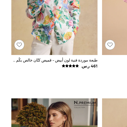
طبعة موردة فنية لون أبيض - قميص كتّان خالص بكُم طويل Anna من Joules