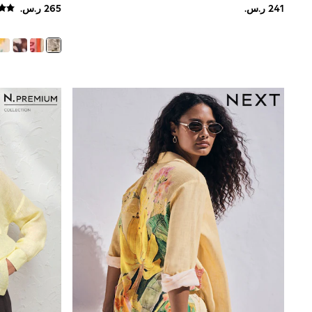
Mens' Holiday Shop
Occasionwear
Shirts
Linen Collection
Polo Shirts
Tops & T-Shirts
Trousers & Chinos
Jeans
Sandals
Shorts
Swimwear
Hats & Caps
Vests
Sunglasses
Beach Towels
Bags
Travel Bags
Luggage
Angel & Rocket
B by Ted Baker
Baker by Ted Baker
Boden
Lipsy