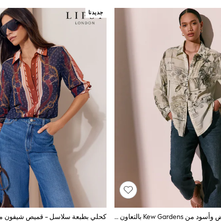
جديدنا
طبعة موردة أبيض وأسود من Kew Gardens بالتعاون مع Next - قميص خفيف الوزن قطن بكُم طويل تلبيس مريح
كحلي بطبعة سلاسل - قميص شيفون مطبوع