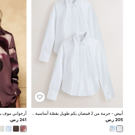
Tops & T-Shirts
Sandals & Sliders
Jumpsuits & Playsuits
Shorts & Skirts
Sun Safe
Sun Hats & Caps
Sunglasses
Women's Holiday Shop
Women's Travel Styles
Dresses
Occasionwear
Linen Collection
Tops & T-Shirts
Cover Ups & Kaftans
Sandals
Swimwear
Jumpsuits & Playsuits
Beachwear
Skirts
Trousers
أبيض - حزمة من 2 قمصان بكم طويل بقصّة أساسية ضيقة قابلة للتمدد
Sunglasses
Sun Hats & Caps
Resort Styles
Boys' Holiday Shop