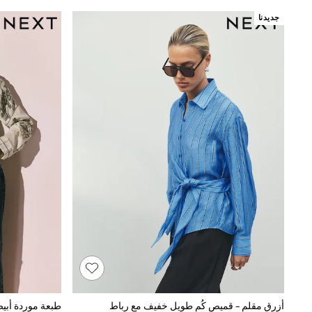
Boys' Travel Styles
جديدنا
Sunset Styles
Occasionwear
Sets & Outfits
Linen Collection
Tops & T-Shirts
Shirts
Polo Shirts
Swimwear
Shorts
Sandals & Clogs
Sun Safe
Rash Vests
Sun Hats & Caps
Sunglasses
Baby Holiday Shop
Baby Summer Nightwear
Occasionwear
Dresses
Sets & Outfits
Rompers
Sandals
Swimwear
أزرق مقلم - قميص كُم طويل خفيف مع رباط
Sun Hats & Caps