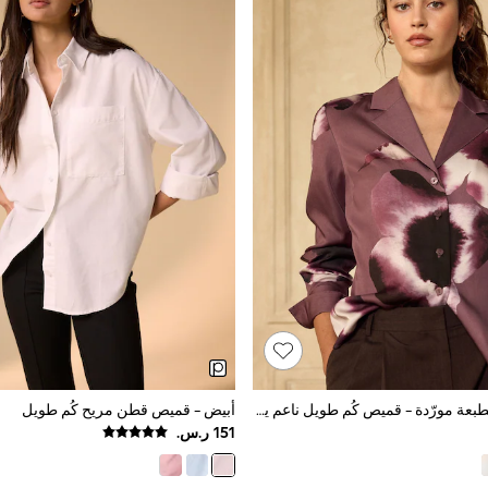
أرجواني موف بطبعة مورّدة - قميص كُم طويل ناعم ياقة ريفير
أبيض - قميص قطن مريح كُم طويل