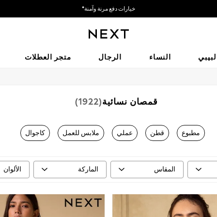
خيارات دفع مرنة وآمنة*
نحن نقبل
لبيبي
النساء
الرجال
متجر العطلات
قمصان نسائية
(1922)
مطبوع
قطن
عملي
ملابس للعمل
كاجوال
المقاس
الماركة
الألوان