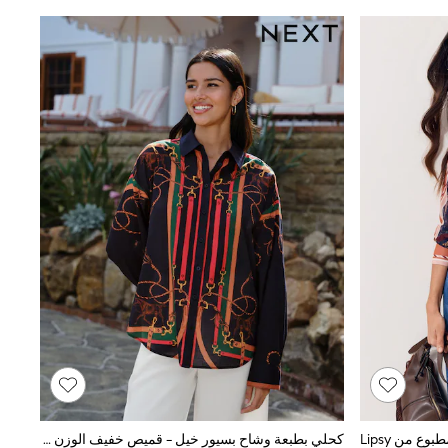
 من Lipsy
كحلي بطبعة وشاح بسيور خيل - قميص خفيف الوزن قطن بكُم طويل تلبيس مريح