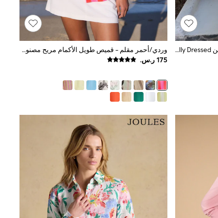
أسود نخيل - قميص مُطرَّز بكُم طويل من Never Fully Dressed
وردي/أحمر مقلم - قميص طويل الأكمام مريح مصنوع من الكتان