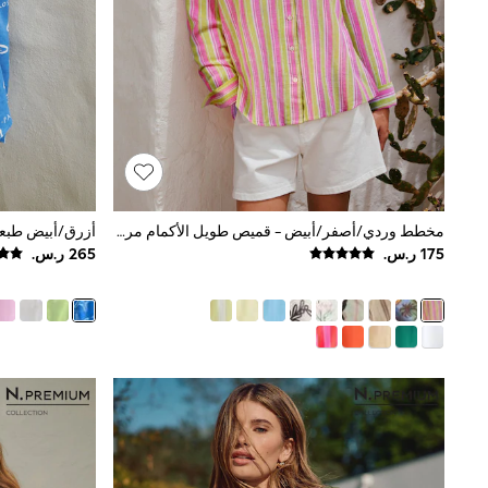
All Girls Schoolwear
Shoes
Dresses
Trousers
Skirts
Shirts
Polo Shirts
Sweatshirts
Cardigans
Coats & Jackets
Underwear
مخطط وردي/أصفر/أبيض - قميص طويل الأكمام مريح مصنوع من الكتان
Socks & Tights
Multipacks
All Girls Sports & Swimwear
Trainers & Pumps
Swimwear
Tops
Leggings
Shorts
Joggers
adidas
Nike
Shop All