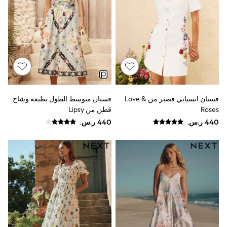
Smiggle
Eastpak
Bags & Backpacks
Caps
Belts
Jumpers
Polo Shirts
All Girls Sports & Swimwear
T-Shirts
Bags & Backpacks
فستان انسيابي قصير من Love &
فستان متوسط الطول بطبعة وشاح
Lunchboxes
Roses
قطن من Lipsy
Caps
Bags
Blouses
Shirts
Polo Shirts
GIRLS
E-Gift Card
New In
New In from Next
0-2 years
3-5 years
6-8 years