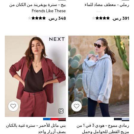
Smiggle
رملي - معطف مضاد للماء
بيج - سترة بويفريند من الكتان من
Eastpak
Friends Like These
Bags & Backpacks
Caps
Belts
Jumpers
Polo Shirts
All Girls Sports & Swimwear
T-Shirts
Bags & Backpacks
Lunchboxes
Caps
Bags
Blouses
Shirts
Polo Shirts
GIRLS
E-Gift Card
New In
New In from Next
0-2 years
3-5 years
رمادي مموج - هودي 3 في 1 من
بني مائل للأحمر - سترة غنية بالكتان
6-8 years
مزيج القطن للحوامل وحمل
بصف أزرار واحد