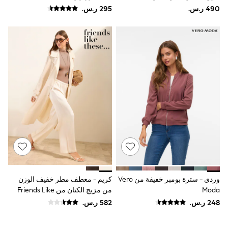
9-11 years
الأطفال من Seraphine
12-14 years
15+ years
All Clothing
Coats & Jackets
Dresses
Holiday Shop
Jeans
Jumpsuits & Playsuits
All Girl's New In
Kid's Top Picks
Top & Bottom Sets
Summer Dresses
Polka Dots
THE SET
Knitwear
Loungewear
Nightwear & Pyjamas
Occasionwear
وردي - سترة بومبر خفيفة من Vero
كريم - معطف مطر خفيف الوزن
Pants & Leggings
Moda
من مزيج الكتان من Friends Like
Schoolwear
These
Sets & Outfits
Shirts & Blouses
Shorts & Skirts