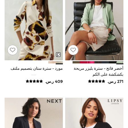
Rompers
Sandals
Swimwear
Sun Hats & Caps
Mens' Holiday Shop
Occasionwear
Shirts
Linen Collection
Polo Shirts
Tops & T-Shirts
Trousers & Chinos
Jeans
Sandals
أخضر فاتح - سترة بليزر مريحة
مورد - سترة ستان بتصميم ملتف
Shorts
بكشكشة على الكم
Swimwear
Hats & Caps
Vests
Sunglasses
Beach Towels
Bags
Travel Bags
Luggage
Angel & Rocket
B by Ted Baker