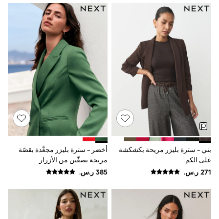
Sun Hats & Caps
Resort Styles
Boys' Holiday Shop
Boys' Travel Styles
Sunset Styles
Occasionwear
Sets & Outfits
Linen Collection
Tops & T-Shirts
Shirts
Polo Shirts
Swimwear
Shorts
Sandals & Clogs
Sun Safe
Rash Vests
بني - سترة بليزر مريحة بكشكشة
أخضر - سترة بليزر مجعَّدة بقصّة
Sun Hats & Caps
على الكم
مريحة بصفّين من الأزرار
Sunglasses
Baby Holiday Shop
Baby Summer Nightwear
Occasionwear
Dresses
Sets & Outfits