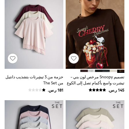
Rompers
Sandals
Swimwear
Sun Hats & Caps
Mens' Holiday Shop
Occasionwear
Shirts
Linen Collection
Polo Shirts
Tops & T-Shirts
Trousers & Chinos
Jeans
Sandals
Shorts
Swimwear
تصميم Snoopy مرخص لون بني -
حزمة من 3 تيشِرتات بتشذيب دانتيل
Hats & Caps
تيشرت واسع بأكمام تصل إلى الكوع
من The Set
Vests
وياقة مستديرة
Sunglasses
Beach Towels
Bags
Travel Bags
Luggage
Angel & Rocket
B by Ted Baker