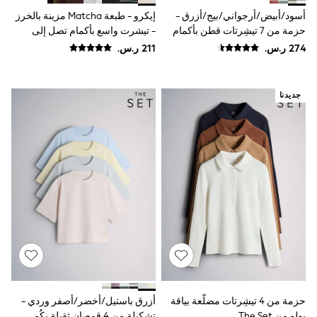
9-11 years
أسود/أبيض/أرجواني/بيج/أزرق -
إيكرو - طبعة Matcha مزينة بالخرز
12-14 years
15+ years
حزمة من 7 تيشِرتات قطن بأكمام
- تيشرت واسع بأكمام تصل إلى
All Clothing
فوق الكتف
الكوع وياقة مستديرة
Coats & Jackets
Dresses
Holiday Shop
Jeans
جديدنا
Jumpsuits & Playsuits
All Girl's New In
Kid's Top Picks
Top & Bottom Sets
Summer Dresses
Polka Dots
THE SET
Knitwear
Loungewear
Nightwear & Pyjamas
Occasionwear
Pants & Leggings
Schoolwear
Sets & Outfits
Shirts & Blouses
حزمة من 4 تيشِرتات مضلَّعة بياقة
أزرق باستيل/أخضر/أصفر وردي -
Shorts & Skirts
بولو من The Set
تشكيلة من 4 قمصان ثقيلة بكُم