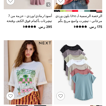
Smiggle
Eastpak
Bags & Backpacks
الرخصة الرسمية لـ Uno بلون وردي
أسود/رمادي/وردي - حزمة من 7
Caps
مرجاني - تيشِرت واسع مريح بكُم
تيشِرتات بأكمام فوق الكتف وفتحة
Belts
يصل إلى الكوع وياقة بحافة
رقبة حرف V
Jumpers
Polo Shirts
مستديرة
All Girls Sports & Swimwear
T-Shirts
Bags & Backpacks
Lunchboxes
Caps
Bags
Blouses
Shirts
Polo Shirts
GIRLS
E-Gift Card
New In
New In from Next
0-2 years
3-5 years
6-8 years