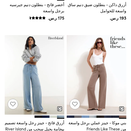
9-11 years
أزرق داكن - بنطلون ضيق دنيم ساق
أخضر فاتح - بنطلون دنيم جيرسيه
12-14 years
واسعة للحوامل
برجل واسعة
15+ years
All Clothing
Coats & Jackets
Dresses
Holiday Shop
Jeans
Jumpsuits & Playsuits
All Girl's New In
Kid's Top Picks
Top & Bottom Sets
Summer Dresses
Polka Dots
THE SET
World Cup
Knitwear
Loungewear
Nightwear & Pyjamas
Occasionwear
Pants & Leggings
Schoolwear
بني موكا - جينز عملي برِجل واسعة
أزرق فاتح - جينز رِجل واسعة تصميم
Sets & Outfits
Shirts & Blouses
من Friends Like These
بيجامة بحبل سحب من River Island