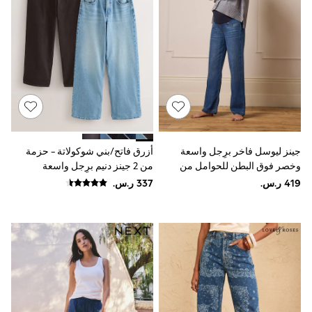
Baker by Ted Baker
Boden
Lipsy
Love & Roses
Mint Velvet
Monsoon
River Island
SCHOOWEAR
All Boys Schoolwear
Shoes
Trousers
جينز ليوسل فاخر برِجل واسعة
أزرق فاتح/بني شوكولاتة - حزمة
Shorts
Shirts
وخصر فوق البطن للحوامل من
من 2 جينز دنيم برِجل واسعة
Polo Shirts
Seraphine
Sweatshirts & Jumpers
Coats & Jackets
Underwear
Socks
Multipacks
All Boys Sport & Swimwear
Trainers & Pumps
Swimwear
Tops
Shorts