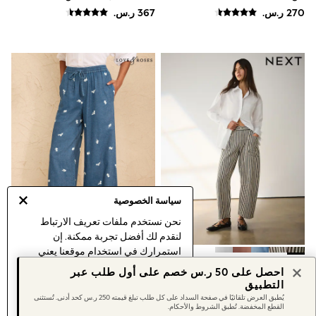
Shorts & Skirts
Sportswear
Sweatshirts & Hoodies
Swimwear
Tops & T-Shirts
Tracksuits
New In
Occasion and Party Dresses
Floral Dresses
School Dresses
Sequin Dresses
Short Sleeve Dresses
Longsleeve Dresses
100% Cotton Dresses
All Underwear
سياسة الخصوصية
Pyjamas
نحن نستخدم ملفات تعريف الارتباط
Thermals
Robes
لنقدم لك أفضل تجربة ممكنة. إن
Sleepsuits
استمرارك في استخدام موقعنا يعني
Slippers
أسود/أبيض مقلم - جينز واسع
بنطلون بمظهر دنيم واسع للغاية
موافقتك على استخدامنا لملفات تعريف
احصل على 50 ر.س خصم على أول طلب عبر
Socks & Tights
بجيوب مزدوجة
مطرَّز من Love & Roses
الارتباط.
التطبيق
All Footwear
اكتشف المزيد
عن إدارة إعدادات ملفات
يُطبق العرض تلقائيًا في صفحة السداد على كل طلب تبلغ قيمته 250 ر.س كحد أدنى. تُستثنى
Sandals & Clogs
القطع المخفضة. تُطبق الشروط والأحكام.
تعريف الارتباط (الكوكيز).