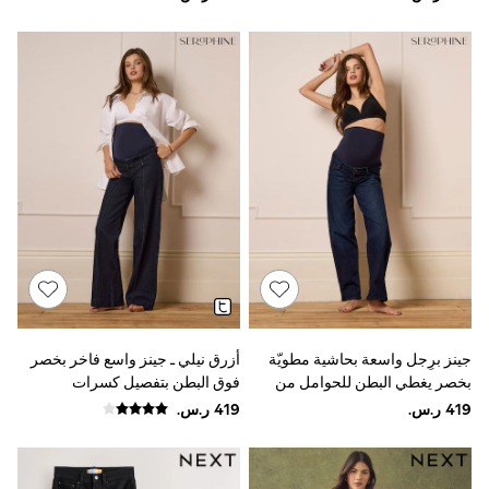
Sun Hats & Caps
Resort Styles
Boys' Holiday Shop
Boys' Travel Styles
Sunset Styles
Occasionwear
Sets & Outfits
Linen Collection
Tops & T-Shirts
Shirts
Polo Shirts
Swimwear
Shorts
Sandals & Clogs
Sun Safe
Rash Vests
Sun Hats & Caps
جينز برِجل واسعة بحاشية مطويّة
أزرق نيلي ـ جينز واسع فاخر بخصر
Sunglasses
بخصر يغطي البطن للحوامل من
فوق البطن بتفصيل كسرات
Baby Holiday Shop
Seraphine
للحوامل من Seraphine
Baby Summer Nightwear
Occasionwear
Dresses
Sets & Outfits