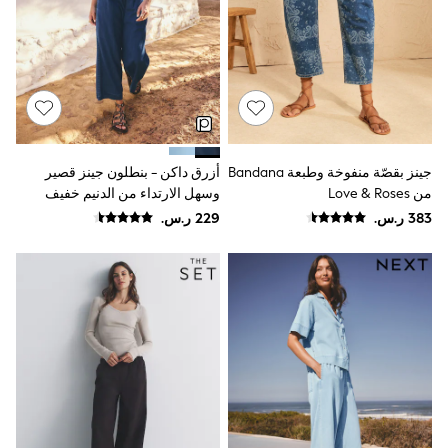
Joggers
adidas
Nike
All Girls Schoolwear
Shoes
Dresses
Trousers
Skirts
Shirts
جينز بقصّة منفوخة وطبعة Bandana
أزرق داكن - بنطلون جينز قصير
Polo Shirts
من Love & Roses
وسهل الارتداء من الدنيم خفيف
Sweatshirts
الوزن بقصة رِجل واسعة
Cardigans
Coats & Jackets
Underwear
Socks & Tights
Multipacks
All Girls Sports & Swimwear
Trainers & Pumps
Swimwear
Tops
Leggings
Shorts
Joggers