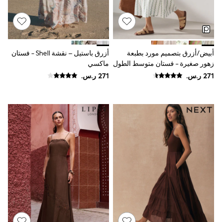
Baker by Ted Baker
Boden
Lipsy
Love & Roses
Mint Velvet
Monsoon
أبيض/أزرق بتصميم مورد بطبعة
أزرق باستيل – نقشة Shell - فستان
River Island
زهور صغيرة - فستان متوسط الطول
ماكسي
SCHOOWEAR
مجمع بكم منفوخ
All Boys Schoolwear
Shoes
Trousers
Shorts
Shirts
Polo Shirts
Sweatshirts & Jumpers
Coats & Jackets
Underwear
Socks
Multipacks
All Boys Sport & Swimwear
Trainers & Pumps
Swimwear
Tops
Shorts