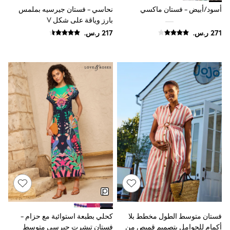
adidas
أسود/أبيض - فستان ماكسي
نحاسي - فستان جيرسيه بملمس
Nike
بارز وياقة على شكل V
Shop All
Shoes
Coats & Jackets
Bags & Accessories
Shirts
Polo Shirts
Shop all
Shoes
Coats & Jackets
Bags
Polo Shirts
Blue
Black
White
Grey
Green
Red
All Branded Schoolwear
adidas
Nike
فستان متوسط الطول مخطط بلا
كحلي بطبعة استوائية مع حزام -
Clarks
أكمام للحوامل بتصميم قميص من
فستان تيشرت جيرسي متوسط
Start Rite