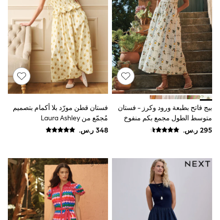
Sun Hats & Caps
Resort Styles
Boys' Holiday Shop
Boys' Travel Styles
Sunset Styles
Occasionwear
Sets & Outfits
Linen Collection
Tops & T-Shirts
Shirts
Polo Shirts
بيج فاتح بطبعة ورود وكرز - فستان
فستان قطن مورّد بلا أكمام بتصميم
Swimwear
متوسط الطول مجمع بكم منفوخ
مُجمّع من Laura Ashley
Shorts
Sandals & Clogs
Sun Safe
Rash Vests
Sun Hats & Caps
Sunglasses
Baby Holiday Shop
Baby Summer Nightwear
Occasionwear
Dresses
Sets & Outfits