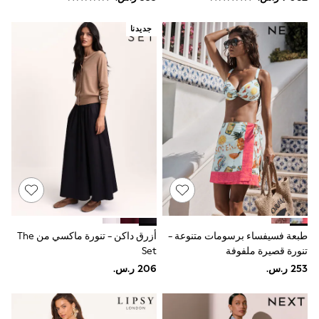
Joggers
adidas
جديدنا
Nike
All Girls Schoolwear
Shoes
Dresses
Trousers
Skirts
Shirts
Polo Shirts
Sweatshirts
Cardigans
Coats & Jackets
Underwear
Socks & Tights
Multipacks
All Girls Sports & Swimwear
طبعة فسيفساء برسومات متنوعة -
أزرق داكن - تنورة ماكسي من The
Trainers & Pumps
تنورة قصيرة ملفوفة
Set
Swimwear
Tops
Leggings
Shorts
Joggers