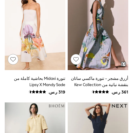
adidas
Nike
Shop All
Shoes
Coats & Jackets
Bags & Accessories
Shirts
Polo Shirts
Shop all
Shoes
Coats & Jackets
Bags
Polo Shirts
Blue
أزرق مشجر - تنورة ماكسي ساتان
تنورة Midaxi بحاشية كاملة من
Black
بنقشة نباتية من Kew Collection
Lipsy X Mandy Sade
White
Grey
Green
Red
All Branded Schoolwear
adidas
Nike
Clarks
Start Rite