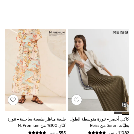
Baker by Ted Baker
Boden
Lipsy
Love & Roses
Mint Velvet
Monsoon
River Island
SCHOOWEAR
All Boys Schoolwear
Shoes
Trousers
Shorts
Shirts
Polo Shirts
Sweatshirts & Jumpers
Coats & Jackets
Underwear
Socks
Multipacks
All Boys Sport & Swimwear
Trainers & Pumps
كاكي أخضر - تنورة متوسطة الطول
طبعة مناظر طبيعية ساحلية - تنورة
Swimwear
بطيَّات Seren من Reiss
كتّان 100% من N. Premium
Tops
Shorts