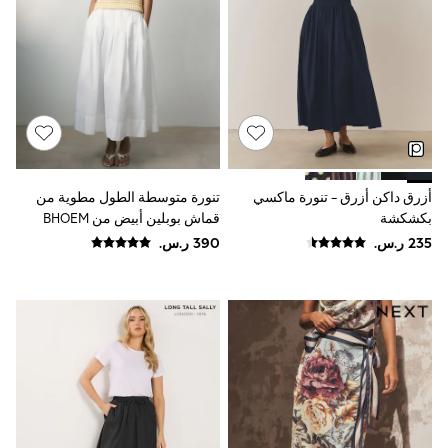
Smiggle
Eastpak
Bags & Backpacks
Caps
Belts
Jumpers
Polo Shirts
All Girls Sports & Swimwear
T-Shirts
Bags & Backpacks
أزرق داكن أزرق - تنورة ماكسي
تنورة متوسطة الطول مطوية من
Lunchboxes
بكشكشة
قماش بوبلين أبيض من BHOEM
Caps
Bags
Blouses
Shirts
Polo Shirts
GIRLS
E-Gift Card
New In
New In from Next
0-2 years
3-5 years
6-8 years