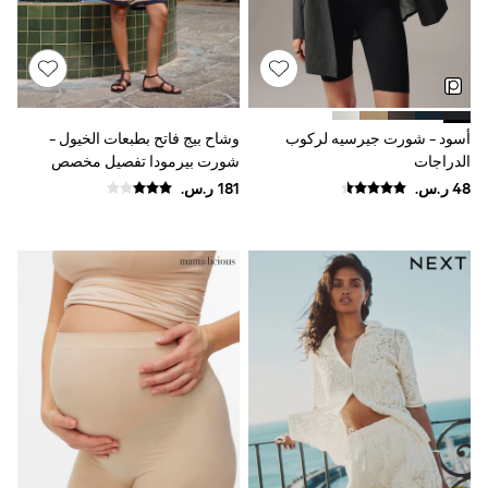
Joggers
adidas
Nike
All Girls Schoolwear
Shoes
Dresses
أسود - شورت جيرسيه لركوب
وشاح بيج فاتح بطبعات الخيول -
Trousers
الدراجات
شورت بيرمودا تفصيل مخصص
Skirts
Shirts
Polo Shirts
Sweatshirts
Cardigans
Coats & Jackets
Underwear
Socks & Tights
Multipacks
All Girls Sports & Swimwear
Trainers & Pumps
Swimwear
Tops
Leggings
Shorts
Joggers