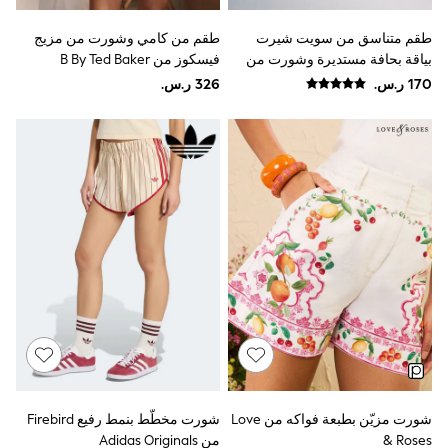
Smiggle
Eastpak
طقم متناسق من سويت شيرت
طقم من كامي وشورت من مزيج
Bags & Backpacks
بياقة بحافة مستديرة وشورت من
فيسكوز من B By Ted Baker
Caps
The Set
Belts
Jumpers
Polo Shirts
All Girls Sports & Swimwear
T-Shirts
Bags & Backpacks
Lunchboxes
Caps
Bags
Blouses
Shirts
Polo Shirts
GIRLS
E-Gift Card
New In
New In from Next
0-2 years
3-5 years
شورت مزيّن بطبعة فواكه من Love
شورت مخطّط بنمط رفيع Firebird
6-8 years
& Roses
من Adidas Originals