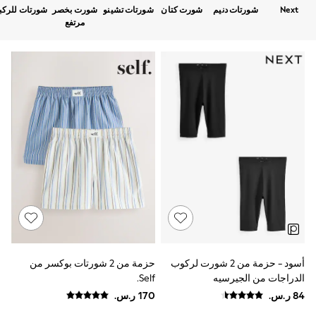
Sets & Outfits
Next
شورتات دنيم
شورت كتان
شورتات تشينو
شورت بخصر
شورتات للركب
Linen Collection
مرتفع
Swimwear & Beachwear
Tops & T-Shirts
Sandals & Sliders
Jumpsuits & Playsuits
Shorts & Skirts
Sun Safe
Sun Hats & Caps
Sunglasses
Women's Holiday Shop
Women's Travel Styles
Dresses
Occasionwear
Linen Collection
Tops & T-Shirts
Cover Ups & Kaftans
Sandals
Swimwear
Jumpsuits & Playsuits
أسود - حزمة من 2 شورت لركوب
حزمة من 2 شورتات بوكسر من
Beachwear
الدراجات من الجيرسيه
Self.
Skirts
Trousers
Sunglasses