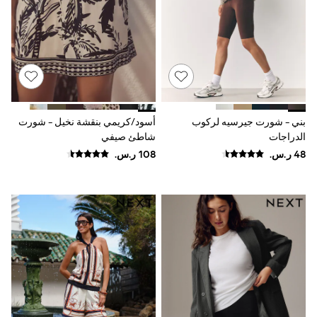
Baker by Ted Baker
Boden
Lipsy
Love & Roses
Mint Velvet
Monsoon
River Island
SCHOOWEAR
All Boys Schoolwear
بني - شورت جيرسيه لركوب
أسود/كريمي بنقشة نخيل - شورت
Shoes
الدراجات
شاطئ صيفي
Trousers
Shorts
Shirts
Polo Shirts
Sweatshirts & Jumpers
Coats & Jackets
Underwear
Socks
Multipacks
All Boys Sport & Swimwear
Trainers & Pumps
Swimwear
Tops
Shorts