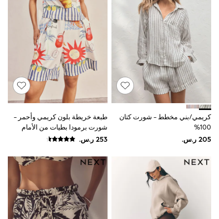
Rompers
Sandals
Swimwear
Sun Hats & Caps
Mens' Holiday Shop
Occasionwear
Shirts
Linen Collection
Polo Shirts
Tops & T-Shirts
Trousers & Chinos
Jeans
Sandals
كريمي/بني مخطط - شورت كتان
طبعة خريطة بلون كريمي وأحمر -
Shorts
100%
شورت برمودا بطيات من الأمام
Swimwear
Hats & Caps
Vests
Sunglasses
Beach Towels
Bags
Travel Bags
Luggage
Angel & Rocket
B by Ted Baker