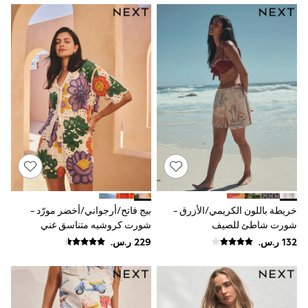
Sun Hats & Caps
Resort Styles
Boys' Holiday Shop
Boys' Travel Styles
Sunset Styles
Occasionwear
Sets & Outfits
Linen Collection
Tops & T-Shirts
Shirts
Polo Shirts
Swimwear
Shorts
Sandals & Clogs
Sun Safe
Rash Vests
خريطة باللون الكريمي/الأزرق -
بيج فاتح/أرجواني/أخضر مورّد -
Sun Hats & Caps
شورت شاطئ للصيف
شورت كروشيه متناسق غني
Sunglasses
بالقطن
Baby Holiday Shop
Baby Summer Nightwear
Occasionwear
Dresses
Sets & Outfits