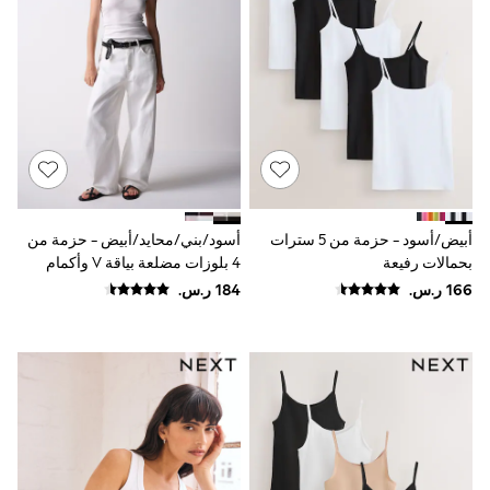
Sun Hats & Caps
Resort Styles
Boys' Holiday Shop
Boys' Travel Styles
Sunset Styles
Occasionwear
Sets & Outfits
Linen Collection
Tops & T-Shirts
Shirts
Polo Shirts
أبيض/أسود - حزمة من 5 سترات
أسود/بني/محايد/أبيض - حزمة من
Swimwear
بحمالات رفيعة
4 بلوزات مضلعة بياقة V وأكمام
Shorts
Sandals & Clogs
فوق الكتف وتشذيب دانتيل
Sun Safe
Rash Vests
Sun Hats & Caps
Sunglasses
Baby Holiday Shop
Baby Summer Nightwear
Occasionwear
Dresses
Sets & Outfits