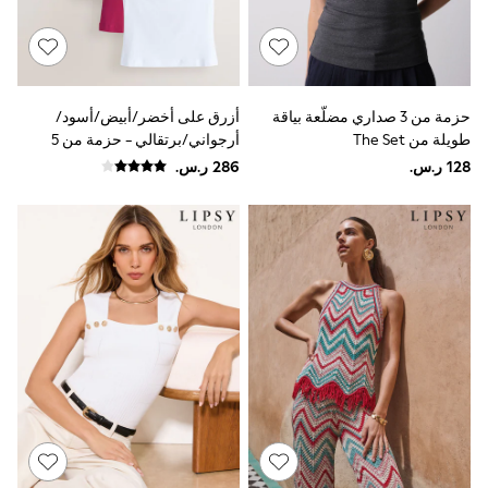
Baker by Ted Baker
Boden
Lipsy
Love & Roses
Mint Velvet
Monsoon
حزمة من 3 صداري مضلَّعة بياقة
أزرق على أخضر/أبيض/أسود/
River Island
طويلة من The Set
أرجواني/برتقالي - حزمة من 5
SCHOOWEAR
فيست برقبة مربعة
All Boys Schoolwear
Shoes
Trousers
Shorts
Shirts
Polo Shirts
Sweatshirts & Jumpers
Coats & Jackets
Underwear
Socks
Multipacks
All Boys Sport & Swimwear
Trainers & Pumps
Swimwear
Tops
Shorts