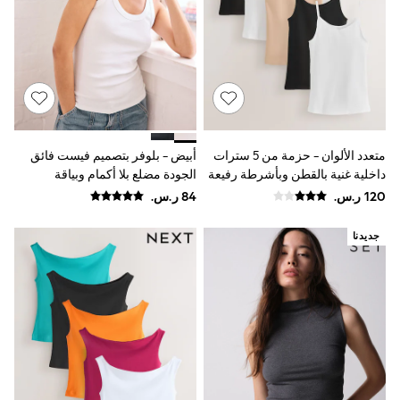
Rompers
Sandals
Swimwear
Sun Hats & Caps
Mens' Holiday Shop
Occasionwear
Shirts
Linen Collection
Polo Shirts
Tops & T-Shirts
متعدد الألوان - حزمة من 5 سترات
أبيض - بلوفر بتصميم فيست فائق
Trousers & Chinos
داخلية غنية بالقطن وبأشرطة رفيعة
الجودة مضلع بلا أكمام وبياقة
Jeans
مفتوحة
Sandals
Shorts
جديدنا
Swimwear
Hats & Caps
Vests
Sunglasses
Beach Towels
Bags
Travel Bags
Luggage
Angel & Rocket
B by Ted Baker