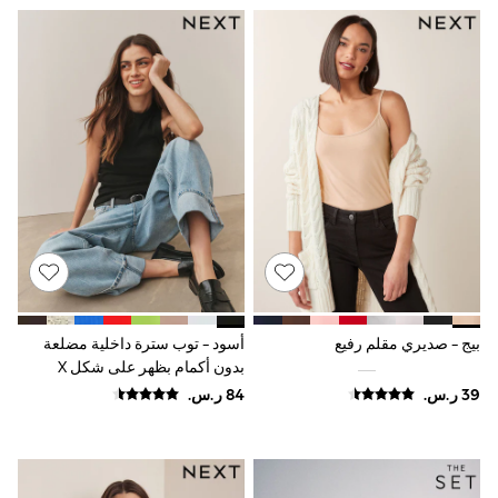
Smiggle
Eastpak
Bags & Backpacks
Caps
Belts
Jumpers
Polo Shirts
All Girls Sports & Swimwear
T-Shirts
Bags & Backpacks
Lunchboxes
Caps
Bags
Blouses
Shirts
Polo Shirts
بيج - صديري مقلم رفيع
أسود - توب سترة داخلية مضلعة
GIRLS
بدون أكمام بظهر على شكل X
E-Gift Card
New In
New In from Next
0-2 years
3-5 years
6-8 years