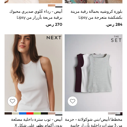
Joggers
adidas
بلوزة كروشيه بحمالة رقبة مزينة
أبيض - رداء عُلوي صديري محبوك
Nike
بكشكشة متعرجة من Lipsy
برقبة مربعة بأزرار من Lipsy
All Girls Schoolwear
Shoes
Dresses
Trousers
Skirts
Shirts
Polo Shirts
Sweatshirts
Cardigans
Coats & Jackets
Underwear
Socks & Tights
Multipacks
All Girls Sports & Swimwear
Trainers & Pumps
Swimwear
Tops
Leggings
Shorts
مخطط/أبيض/بني شوكولاتة - حزمة
أبيض - توب سترة داخلية مضلعة
Joggers
من 3 سترات داخلية بأزرار جانبية
بدون أكمام بظهر على شكل X