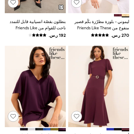
9-11 years
12-14 years
15+ years
All Clothing
ليموني - بلوزة مطرّزة بكُم قصير
بنطلون بقصّة انسيابية قابل للتمدد
Coats & Jackets
منفوخ من Friends Like These
ناحت للقوام من Friends Like
Dresses
These
Holiday Shop
Jeans
Jumpsuits & Playsuits
All Girl's New In
Kid's Top Picks
Top & Bottom Sets
Summer Dresses
Polka Dots
THE SET
Knitwear
Loungewear
Nightwear & Pyjamas
Occasionwear
Pants & Leggings
Schoolwear
Sets & Outfits
Shirts & Blouses
Shorts & Skirts