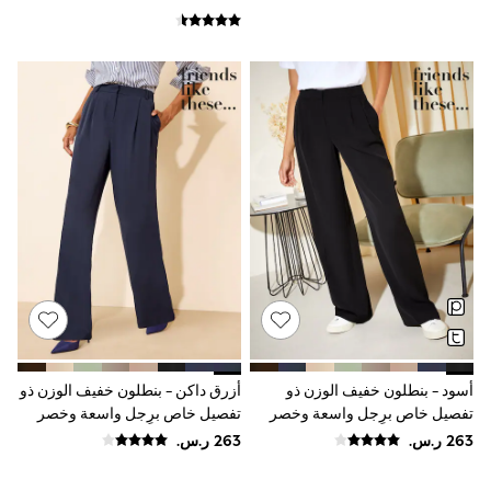
Sun Hats & Caps
Resort Styles
Boys' Holiday Shop
Boys' Travel Styles
Sunset Styles
Occasionwear
Sets & Outfits
Linen Collection
Tops & T-Shirts
Shirts
Polo Shirts
Swimwear
Shorts
Sandals & Clogs
Sun Safe
Rash Vests
Sun Hats & Caps
Sunglasses
Baby Holiday Shop
أسود - بنطلون خفيف الوزن ذو
أزرق داكن - بنطلون خفيف الوزن ذو
Baby Summer Nightwear
تفصيل خاص برِجل واسعة وخصر
تفصيل خاص برِجل واسعة وخصر
Occasionwear
قابل للتمدد من الخلف من Friends
قابل للتمدد من الخلف من Friends
Dresses
Like These
Like These
Sets & Outfits