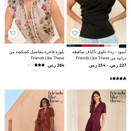
Joggers
adidas
Nike
All Girls Schoolwear
Shoes
Dresses
Trousers
Skirts
Shirts
أسود - رداء علوي بأكتاف ساقطة
بلوزة فاخرة بتفاصيل كشكشة من
Polo Shirts
درابيه من Friends Like These
Friends Like These
Sweatshirts
Cardigans
Coats & Jackets
Underwear
Socks & Tights
Multipacks
All Girls Sports & Swimwear
Trainers & Pumps
Swimwear
Tops
Leggings
Shorts
Joggers