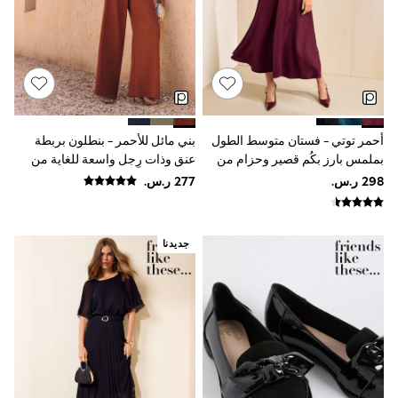
adidas
Nike
Shop All
Shoes
Coats & Jackets
Bags & Accessories
Shirts
Polo Shirts
أحمر توتي - فستان متوسط الطول
بني مائل للأحمر - بنطلون بربطة
Shop all
Shoes
بملمس بارز بكُم قصير وحزام من
عنق وذات رِجل واسعة للغاية من
Coats & Jackets
Friends Like These
Friends Like These
Bags
Polo Shirts
Blue
Black
جديدنا
White
Grey
Green
Red
All Branded Schoolwear
adidas
Nike
Clarks
Start Rite