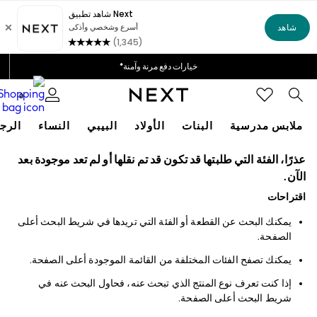
احصل على خصم بقيمة 50 ريالًا سعوديًّا على أول طلب لك عبر التطبيق*
توصيل سريع | نتكفل بدفع جميع الرسوم الجمركية*
خيارات دفع مرنة وآمنة*
نحن نقبل
0
ملابس مدرسية
البنات
الأولاد
البيبي
النساء
الرج
HOLIDAY SHOP
عذرًا، الفئة التي طلبتها قد تكون قد تم نقلها أو لم تعد موجودة بعد
Holiday Shop
الآن.
Modest Holiday Outfits
اقتراحات
Sunset Styles
Summer Nightwear
يمكنك البحث عن القطعة أو الفئة التي تريدها في شريط البحث أعلى
Occasionwear
الصفحة.
Girls
Girls' Holiday Shop
يمكنك تصفح الفئات المختلفة من القائمة الموجودة أعلى الصفحة.
Girls' Travel Styles
Sunset Styles
إذا كنت تعرف نوع المنتج الذي تبحث عنه، فحاول البحث عنه في
Dresses
شريط البحث أعلى الصفحة.
Occasionwear