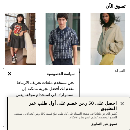
Sets & Outfits
تسوق الآن
Linen Collection
Swimwear & Beachwear
Tops & T-Shirts
Sandals & Sliders
Jumpsuits & Playsuits
Shorts & Skirts
Sun Safe
Sun Hats & Caps
Sunglasses
Women's Holiday Shop
Women's Travel Styles
Dresses
النساء
رجال
البنات
Occasionwear
سياسة الخصوصية
Linen Collection
نحن نستخدم ملفات تعريف الارتباط
Tops & T-Shirts
لنقدم لك أفضل تجربة ممكنة. إن
Cover Ups & Kaftans
استمرارك في استخدام موقعنا يعني
Sandals
Swimwear
موافقتك على استخدامنا لملفات تعريف
احصل على 50 ر.س خصم على أول طلب عبر
Jumpsuits & Playsuits
الارتباط.
التطبيق
Beachwear
اكتشف المزيد
عن إدارة إعدادات ملفات
يُطبق العرض تلقائيًا في صفحة السداد على كل طلب تبلغ قيمته 250 ر.س كحد أدنى. تُستثنى
Skirts
القطع المخفضة. تُطبق الشروط والأحكام.
تعريف الارتباط (الكوكيز).
Trousers
تسوق عبر التطبيق
Sunglasses