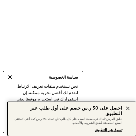
Sets & Outfits
Linen Collection
Swimwear & Beachwear
Tops & T-Shirts
Sandals & Sliders
Jumpsuits & Playsuits
Shorts & Skirts
Sun Safe
Sun Hats & Caps
Sunglasses
Women's Holiday Shop
Women's Travel Styles
Dresses
Occasionwear
سياسة الخصوصية
Linen Collection
نحن نستخدم ملفات تعريف الارتباط
Tops & T-Shirts
لنقدم لك أفضل تجربة ممكنة. إن
Cover Ups & Kaftans
استمرارك في استخدام موقعنا يعني
Sandals
Swimwear
موافقتك على استخدامنا لملفات تعريف
احصل على 50 ر.س خصم على أول طلب عبر
Jumpsuits & Playsuits
الارتباط.
التطبيق
Beachwear
اكتشف المزيد
عن إدارة إعدادات ملفات
يُطبق العرض تلقائيًا في صفحة السداد على كل طلب تبلغ قيمته 250 ر.س كحد أدنى. تُستثنى
Skirts
القطع المخفضة. تُطبق الشروط والأحكام.
تعريف الارتباط (الكوكيز).
Trousers
تسوق عبر التطبيق
Sunglasses