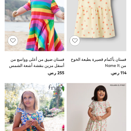
Sets & Outfits
Linen Collection
Swimwear & Beachwear
Tops & T-Shirts
Sandals & Sliders
Jumpsuits & Playsuits
Shorts & Skirts
Sun Safe
Sun Hats & Caps
Sunglasses
Women's Holiday Shop
فستان بأكمام قصيرة بطبعة الخوخ
فستان ضيق من أعلى وواسع من
Women's Travel Styles
من Name It
أسفل مزين بنقشة أشعة الشمس
Dresses
من Frugi
Occasionwear
Linen Collection
Tops & T-Shirts
Cover Ups & Kaftans
Sandals
Swimwear
Jumpsuits & Playsuits
Beachwear
Skirts
Trousers
Sunglasses