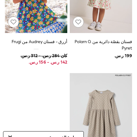
Sun Hats & Caps
Resort Styles
Boys' Holiday Shop
Boys' Travel Styles
Sunset Styles
Occasionwear
Sets & Outfits
فستان بقصّة دائرية من Polarn O.
أزرق - فستان Audrey من Frugi
Linen Collection
Pyret
Tops & T-Shirts
كان ‏284 ر.س.‏ - ‏312 ر.س.‏
Shirts
Polo Shirts
Swimwear
Shorts
Sandals & Clogs
Sun Safe
Rash Vests
Sun Hats & Caps
Sunglasses
Baby Holiday Shop
Baby Summer Nightwear
Occasionwear
Dresses
Sets & Outfits