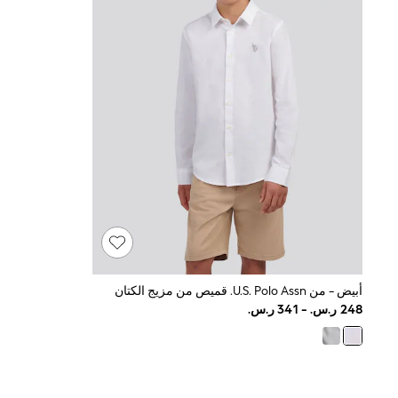
Tops & T-Shirts
Sandals & Sliders
Jumpsuits & Playsuits
Shorts & Skirts
Sun Safe
Sun Hats & Caps
Sunglasses
Women's Holiday Shop
Women's Travel Styles
Dresses
Occasionwear
Linen Collection
Tops & T-Shirts
Cover Ups & Kaftans
Sandals
Swimwear
Jumpsuits & Playsuits
Beachwear
أبيض - من U.s. Polo Assn. قميص من مزيج الكتان
Skirts
Trousers
Sunglasses
Sun Hats & Caps
Resort Styles
Boys' Holiday Shop