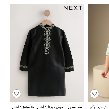
أخضر نعناعي ـ حيوانات سفاري مطرَّزة - تيشرت بكُم قصير (3 أشهر - 7 سنوات)
أسود مطرز - قميص كورتا (3 أشهر - 16 سنة) (3 أشهر - 16 سنة)