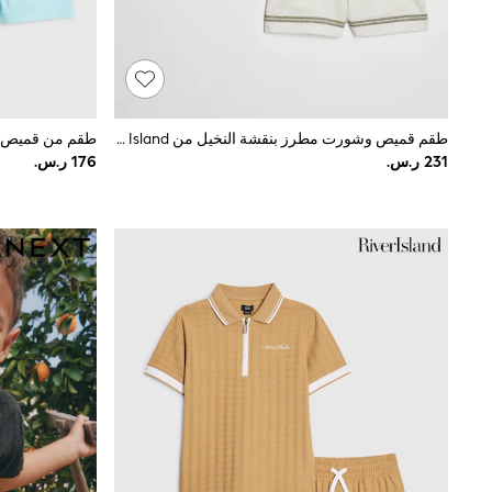
Love & Roses
Mint Velvet
Monsoon
River Island
SCHOOWEAR
All Boys Schoolwear
Shoes
طقم قميص وشورت مطرز بنقشة النخيل من River Island
Trousers
Shorts
Shirts
Polo Shirts
Sweatshirts & Jumpers
Coats & Jackets
Underwear
Socks
Multipacks
All Boys Sport & Swimwear
Trainers & Pumps
Swimwear
Tops
Shorts
Joggers
adidas
Nike