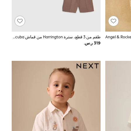
طقم من 3 قطع، سترة Harrington من قماش Scuba وتيشرت وشورت من River Island