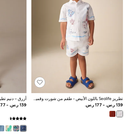
Tops & T-Shirts
Sandals & Sliders
Jumpsuits & Playsuits
Shorts & Skirts
Sun Safe
Sun Hats & Caps
Sunglasses
Women's Holiday Shop
Women's Travel Styles
Dresses
Occasionwear
Linen Collection
Tops & T-Shirts
Cover Ups & Kaftans
Sandals
Swimwear
Jumpsuits & Playsuits
Beachwear
تطريز Sealife باللون الأبيض - طقم من شورت وقميص بكًُم قصير (3 شهور - 10 سنوات)
Skirts
Trousers
Sunglasses
Sun Hats & Caps
Resort Styles
Boys' Holiday Shop