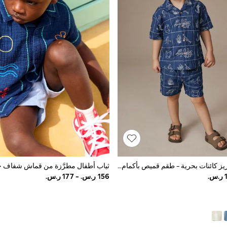
أزرق – دنيم تطريز كائنات بحرية - طقم قميص بأكمام قصيرة وياقة دقيقة مع شورت (3شهور-10سنوات)