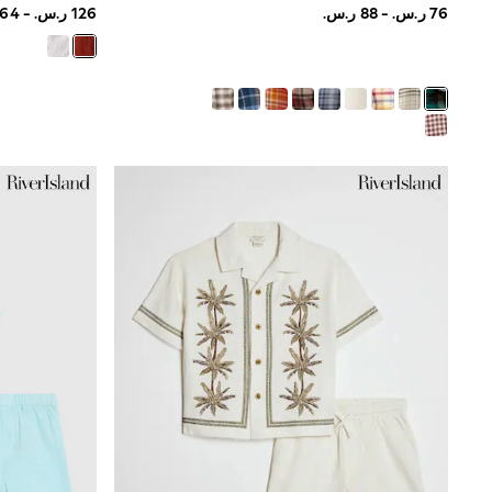
Mens' Holiday Shop
Occasionwear
Shirts
Linen Collection
Polo Shirts
Tops & T-Shirts
Trousers & Chinos
Jeans
Sandals
Shorts
Swimwear
Hats & Caps
Vests
Sunglasses
Beach Towels
Bags
Travel Bags
Luggage
Angel & Rocket
B by Ted Baker
Baker by Ted Baker
Boden
Lipsy