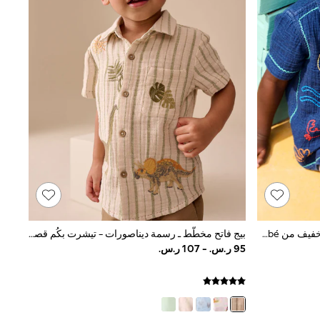
ثياب أطفال مطرَّزة من قماش شفاف خفيف من Jojo Maman Bébé
بيج فاتح مخطَّط ـ رسمة ديناصورات - تيشرت بكُم قصير (3 أشهر - 7 سنوات)