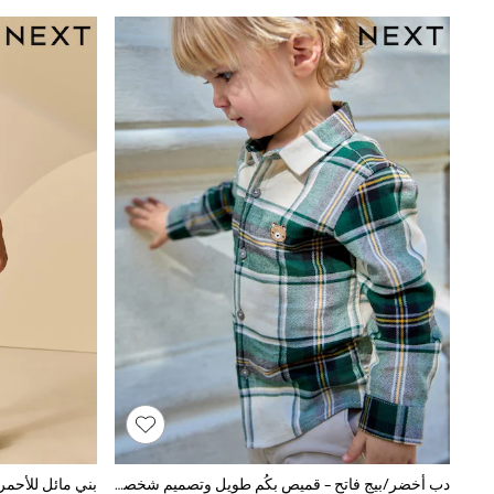
Boys' Travel Styles
Sunset Styles
Occasionwear
Sets & Outfits
Linen Collection
Tops & T-Shirts
Shirts
Polo Shirts
Swimwear
Shorts
Sandals & Clogs
Sun Safe
Rash Vests
Sun Hats & Caps
Sunglasses
Baby Holiday Shop
Baby Summer Nightwear
Occasionwear
Dresses
Sets & Outfits
Rompers
Sandals
Swimwear
دب أخضر/بيج فاتح - قميص بكُم طويل وتصميم شخصيات (للأطفال من 3شهور-7سنوات)
Sun Hats & Caps