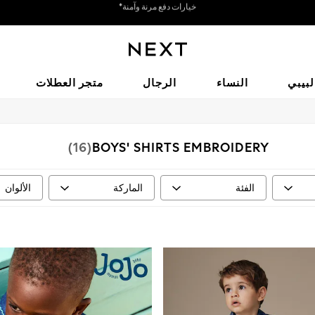
نحن نقبل
احصل على خصم بقيمة 50 ريالًا سعوديًّا على أول طلب لك عبر التطبيق*
لبيبي
النساء
الرجال
متجر العطلات
(16)
BOYS' SHIRTS EMBROIDERY
الفئة
الماركة
الألوان