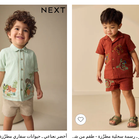
بني مائل للأحمر ـ رسمة سحلية مطرَّزة - طقم من شورت وقميص بكًُم قصير (3 شهور - 10 سنوات)