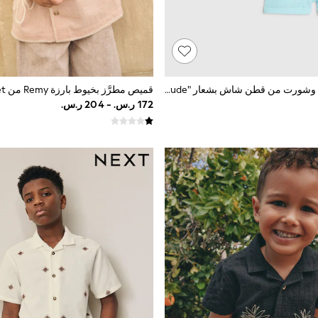
طقم من قميص وشورت من قطن شاش بشعار "Cool Dude" من River Island
قميص مطرَّز بخيوط بارزة Remy من Angel & Rocket