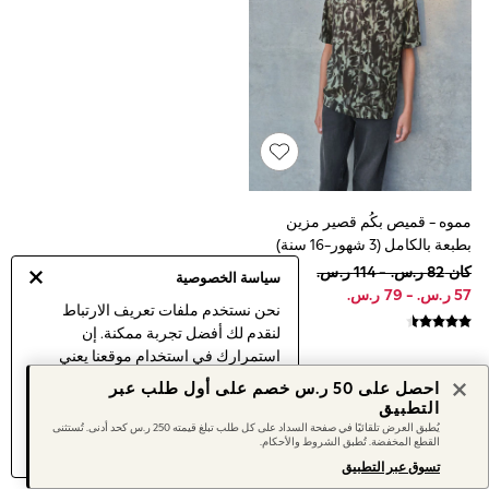
Sets & Outfits
Linen Collection
Swimwear & Beachwear
Tops & T-Shirts
Sandals & Sliders
Jumpsuits & Playsuits
Shorts & Skirts
Sun Safe
Sun Hats & Caps
Sunglasses
Women's Holiday Shop
مموه - قميص بكُم قصير مزين
Women's Travel Styles
بطبعة بالكامل (3 شهور-16 سنة)
Dresses
كان ‏82 ر.س.‏ - ‏114 ر.س.‏
Occasionwear
سياسة الخصوصية
Linen Collection
نحن نستخدم ملفات تعريف الارتباط
Tops & T-Shirts
لنقدم لك أفضل تجربة ممكنة. إن
Cover Ups & Kaftans
استمرارك في استخدام موقعنا يعني
Sandals
Swimwear
موافقتك على استخدامنا لملفات تعريف
احصل على 50 ر.س خصم على أول طلب عبر
Jumpsuits & Playsuits
الارتباط.
التطبيق
Beachwear
اكتشف المزيد
عن إدارة إعدادات ملفات
يُطبق العرض تلقائيًا في صفحة السداد على كل طلب تبلغ قيمته 250 ر.س كحد أدنى. تُستثنى
Skirts
القطع المخفضة. تُطبق الشروط والأحكام.
تعريف الارتباط (الكوكيز).
Trousers
تسوق عبر التطبيق
Sunglasses