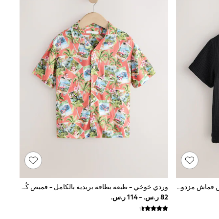
أسود - قميص كُم قصير بياقة صغيرة من قماش مزدوج (3 - 16 سنة)
وردي خوخي - طبعة بطاقة بريدية بالكامل - قميص كُم قصير بياقة صغيرة (3 - 16 سنة)