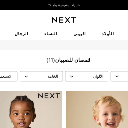
خيارات دفع مرنة وآمنة*
نحن نقبل
الأولاد
البيبي
النساء
الرجال
قمصان للصبيان
(11)
الألوان
الخامة
الاستعما