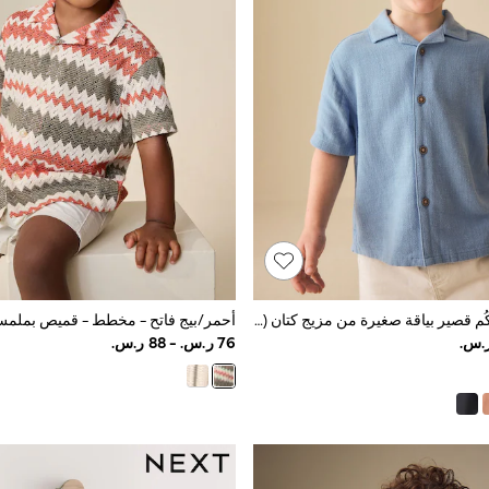
أزرق - قميص بكُم قصير بياقة صغيرة من مزيج كتان (3شهر-7سنة)