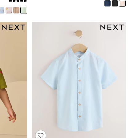
Mens' Holiday Shop
Occasionwear
Shirts
Linen Collection
Polo Shirts
Tops & T-Shirts
Trousers & Chinos
Jeans
Sandals
Shorts
Swimwear
Hats & Caps
Vests
Sunglasses
Beach Towels
Bags
Travel Bags
Luggage
Angel & Rocket
B by Ted Baker
Baker by Ted Baker
Boden
Lipsy