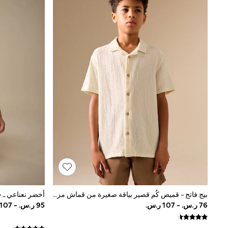
Boys' Travel Styles
Sunset Styles
Occasionwear
Sets & Outfits
Linen Collection
Tops & T-Shirts
Shirts
Polo Shirts
Swimwear
Shorts
Sandals & Clogs
Sun Safe
Rash Vests
Sun Hats & Caps
Sunglasses
Baby Holiday Shop
Baby Summer Nightwear
Occasionwear
Dresses
Sets & Outfits
بيج فاتح - قميص كُم قصير بياقة صغيرة من قماش مزدوج (3 - 16 سنة)
Rompers
Sandals
Swimwear
Sun Hats & Caps