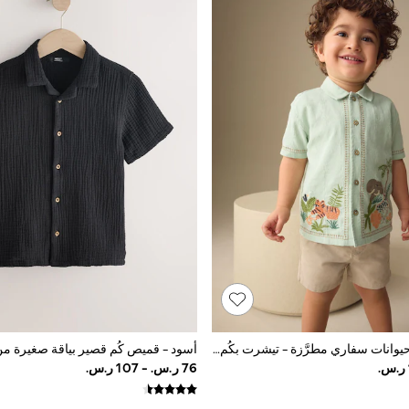
أخضر نعناعي ـ حيوانات سفاري مطرَّزة - تيشرت بكُم قصير (3 أشهر - 7 سنوات)