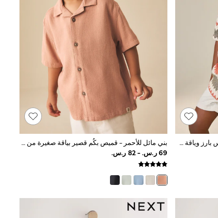
أحمر/بيج فاتح - مخطط - قميص بملمس بارز وياقة صغيرة وأكمام قصيرة (3شهور -7سنوات)
بني مائل للأحمر - قميص بكُم قصير بياقة صغيرة من مزيج كتان (3شهر-7سنة)