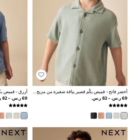
Tops & T-Shirts
Sandals & Sliders
Jumpsuits & Playsuits
Shorts & Skirts
Sun Safe
Sun Hats & Caps
Sunglasses
Women's Holiday Shop
Women's Travel Styles
Dresses
Occasionwear
Linen Collection
Tops & T-Shirts
Cover Ups & Kaftans
Sandals
Swimwear
أخضر فاتح - قميص بكُم قصير بياقة صغيرة من مزيج كتان (3شهر-7سنة)
Jumpsuits & Playsuits
Beachwear
Skirts
Trousers
Sunglasses
Sun Hats & Caps
Resort Styles
Boys' Holiday Shop