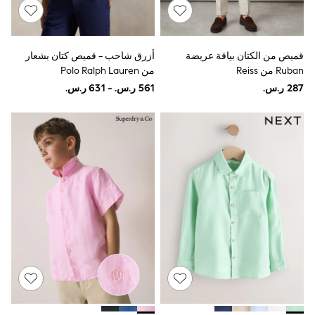
Joggers
adidas
Nike
All Girls Schoolwear
قميص من الكتان بياقة عريضة
أزرق شاحب - قميص كتان بشعار
Shoes
Ruban من Reiss
من Polo Ralph Lauren
Dresses
Trousers
Skirts
Shirts
Polo Shirts
Sweatshirts
Cardigans
Coats & Jackets
Underwear
Socks & Tights
Multipacks
All Girls Sports & Swimwear
Trainers & Pumps
Swimwear
Tops
Leggings
Shorts
Joggers