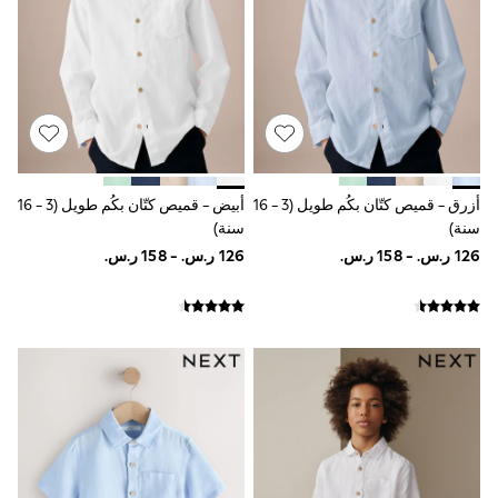
Sun Hats & Caps
Resort Styles
Boys' Holiday Shop
Boys' Travel Styles
Sunset Styles
Occasionwear
Sets & Outfits
Linen Collection
Tops & T-Shirts
Shirts
أزرق - قميص كتّان بكُم طويل (3 - 16
أبيض - قميص كتّان بكُم طويل (3 - 16
Polo Shirts
سنة)
سنة)
Swimwear
Shorts
Sandals & Clogs
Sun Safe
Rash Vests
Sun Hats & Caps
Sunglasses
Baby Holiday Shop
Baby Summer Nightwear
Occasionwear
Dresses
Sets & Outfits