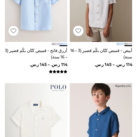
Rompers
Sandals
Swimwear
Sun Hats & Caps
Mens' Holiday Shop
Occasionwear
Shirts
Linen Collection
Polo Shirts
أبيض - قميص كتّان بكُم قصير (3 - 16
أزرق فاتح - قميص كتّان بكُم قصير (3
Tops & T-Shirts
سنة)
- 16 سنة)
Trousers & Chinos
Jeans
Sandals
Shorts
Swimwear
Hats & Caps
Vests
Sunglasses
Beach Towels
Bags
Travel Bags
Luggage
Angel & Rocket
B by Ted Baker