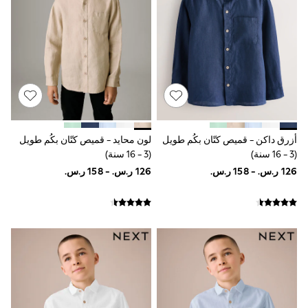
Sets & Outfits
Linen Collection
Swimwear & Beachwear
Tops & T-Shirts
Sandals & Sliders
Jumpsuits & Playsuits
Shorts & Skirts
Sun Safe
Sun Hats & Caps
Sunglasses
Women's Holiday Shop
أزرق داكن - قميص كتّان بكُم طويل
لون محايد - قميص كتّان بكُم طويل
Women's Travel Styles
(3 - 16 سنة)
(3 - 16 سنة)
Dresses
Occasionwear
Linen Collection
Tops & T-Shirts
Cover Ups & Kaftans
Sandals
Swimwear
Jumpsuits & Playsuits
Beachwear
Skirts
Trousers
Sunglasses