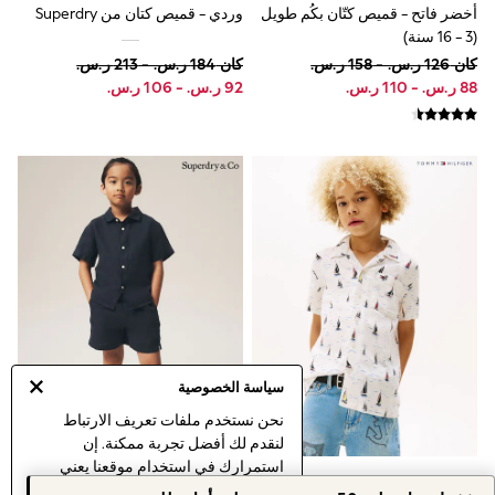
adidas
أخضر فاتح - قميص كتّان بكُم طويل
وردي - قميص كتان من Superdry
Nike
(3 - 16 سنة)
Shop All
كان ‏126 ر.س.‏ - ‏158 ر.س.‏
كان ‏184 ر.س.‏ - ‏213 ر.س.‏
Shoes
Coats & Jackets
Bags & Accessories
Shirts
Polo Shirts
Shop all
Shoes
Coats & Jackets
Bags
Polo Shirts
Blue
Black
White
Grey
Green
Red
سياسة الخصوصية
All Branded Schoolwear
نحن نستخدم ملفات تعريف الارتباط
adidas
لنقدم لك أفضل تجربة ممكنة. إن
Nike
استمرارك في استخدام موقعنا يعني
Clarks
قميص بكُم قصير مطبوع من
أزرق داكن - قميص كتان من
Start Rite
موافقتك على استخدامنا لملفات تعريف